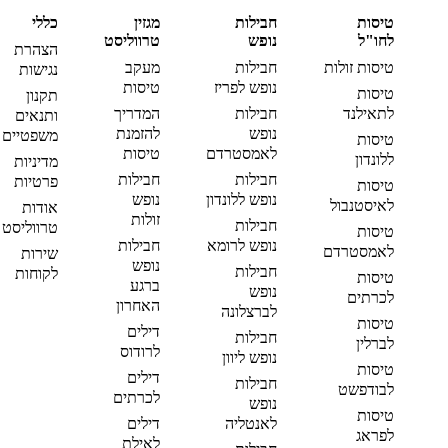
טיסות
חבילות
מגזין
כללי
לחו"ל
נופש
טרווליסט
הצהרת
טיסות זולות
חבילות
מעקב
נגישות
נופש לפריז
טיסות
טיסות
תקנון
לתאילנד
חבילות
המדריך
ותנאים
נופש
להזמנת
משפטיים
טיסות
לאמסטרדם
טיסות
ללונדון
מדיניות
חבילות
חבילות
פרטיות
טיסות
נופש ללונדון
נופש
לאיסטנבול
אודות
זולות
חבילות
טרווליסט
טיסות
נופש לרומא
חבילות
לאמסטרדם
שירות
נופש
חבילות
לקוחות
טיסות
ברגע
נופש
לכרתים
האחרון
לברצלונה
טיסות
דילים
חבילות
לברלין
לרודוס
נופש ליוון
טיסות
דילים
חבילות
לבודפשט
לכרתים
נופש
טיסות
לאנטליה
דילים
לפראג
לאילת