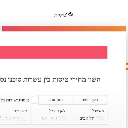
טיסות
מומלץ
חבילות
נופש
השוואת מחירי טי
חבילות
הרשמה
כשרות
השוו מחירי טיסות בין עשרות סוכני נס
מלונות
בחו"ל
טיסות ישירות בל
הלוך ושוב
כיוון אחד
מאיפה?
לאן טסים?
תאריכים
השכרת
בחרו יעד
מתי טסים?
תל אביב
רכב