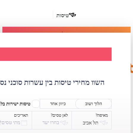
טיסות
מומלץ
חבילות
נופש
השוואת מחירי 
חבילות
הרשמה
כשרות
השוו מחירי טיסות בין עשרות סוכני נס
מלונות
בחו"ל
טיסות ישירות בל
הלוך ושוב
כיוון אחד
מאיפה?
לאן טסים?
תאריכים
השכרת
בחרו יעד
מתי טסים?
תל אביב
רכב