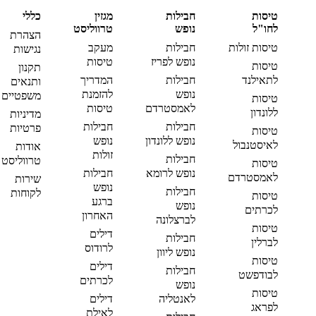
טיסות
חבילות
מגזין
כללי
לחו"ל
נופש
טרווליסט
הצהרת
טיסות זולות
חבילות
מעקב
נגישות
נופש לפריז
טיסות
טיסות
תקנון
לתאילנד
חבילות
המדריך
ותנאים
נופש
להזמנת
משפטיים
טיסות
לאמסטרדם
טיסות
ללונדון
מדיניות
חבילות
חבילות
פרטיות
טיסות
נופש ללונדון
נופש
לאיסטנבול
אודות
זולות
חבילות
טרווליסט
טיסות
נופש לרומא
חבילות
לאמסטרדם
שירות
נופש
חבילות
לקוחות
טיסות
ברגע
נופש
לכרתים
האחרון
לברצלונה
טיסות
דילים
חבילות
לברלין
לרודוס
נופש ליוון
טיסות
דילים
חבילות
לבודפשט
לכרתים
נופש
טיסות
לאנטליה
דילים
לפראג
לאילת