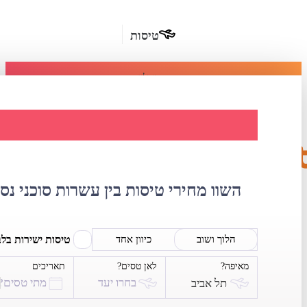
טיסות
מומלץ
חבילות
נופש
השוואת מחירי ט
חבילות
הרשמה
כשרות
השוו מחירי טיסות בין עשרות סוכני נס
מלונות
בחו"ל
טיסות ישירות בל
הלוך ושוב
כיוון אחד
מאיפה?
לאן טסים?
תאריכים
השכרת
בחרו יעד
מתי טסים?
תל אביב
רכב