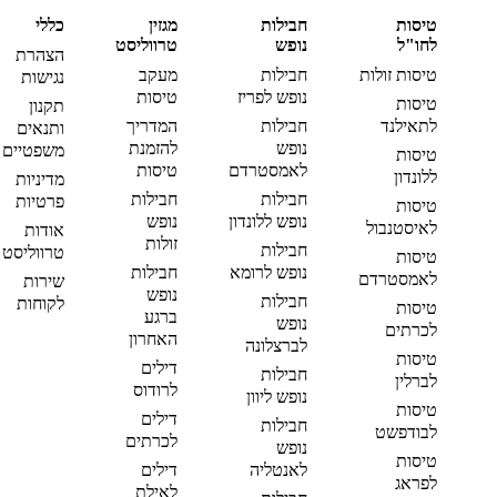
טיסות
חבילות
מגזין
כללי
לחו"ל
נופש
טרווליסט
הצהרת
טיסות זולות
חבילות
מעקב
נגישות
נופש לפריז
טיסות
טיסות
תקנון
לתאילנד
חבילות
המדריך
ותנאים
נופש
להזמנת
משפטיים
טיסות
לאמסטרדם
טיסות
ללונדון
מדיניות
חבילות
חבילות
פרטיות
טיסות
נופש ללונדון
נופש
לאיסטנבול
אודות
זולות
חבילות
טרווליסט
טיסות
נופש לרומא
חבילות
לאמסטרדם
שירות
נופש
חבילות
לקוחות
טיסות
ברגע
נופש
לכרתים
האחרון
לברצלונה
טיסות
דילים
חבילות
לברלין
לרודוס
נופש ליוון
טיסות
דילים
חבילות
לבודפשט
לכרתים
נופש
טיסות
לאנטליה
דילים
לפראג
לאילת