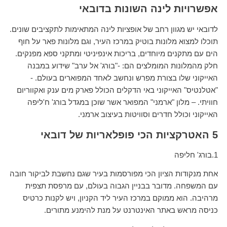
אפשרויות לינה השונות בדובאי
לדובאי יש מגוון רחב של אופציות לינה המתאימות לתקציבים שונים.
תוכלו למצוא מלונות בוטיק במרכז העיר, וגם מלונות פאר על חוף
הים עם מתקנים מיוחדים, בריכות אינפיניטי ומתקני ספא מפנקים.
חלק מהמלונות המומלצים הם: -"בורג' אל ערב" שידוע במבנה
האייקוני שלו בצורת מפרש ונחשב לאחד המפוארים בעולם. -
"אטלנטיס" האייקוני באי הדקלים הכולל פארק מים ענק ואקווריום
חוויתי. – מלון "ארמני" המפואר אשר שוכן במגדל בורג' ח'ליפה
האייקוני וכולל חדרים וסוויטות בעיצוב ארמני.
5
האטרקציות הכי פופלאריות של דובאי
1.בורג' חליפה
אחת מנקודות הציון הכי מפורסמות בעיר שגם נחשבת לביקור חובה
עם המשפחה. מדובר בבניין הגבוה בעולם, עם מרפסת תצפית
מרהיבה. הוא ממוקם במרכז העיר ליד הקניון, ויש לקנות כרטיס
כניסה מראש באתר האינטרנט על מנת להימנע מתורים.