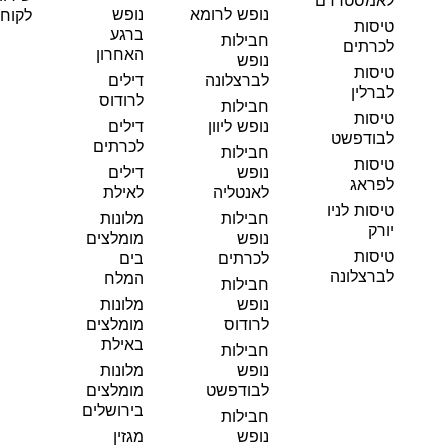
נופש לרומא
נופש
לקוחו
טיסות
ברגע
חבילות
לכרתים
האחרון
נופש
טיסות
לברצלונה
דילים
לברלין
לרודוס
חבילות
טיסות
נופש ליוון
דילים
לבודפשט
לכרתים
חבילות
טיסות
נופש
דילים
לפראג
לאנטליה
לאילת
טיסות לניו
חבילות
מלונות
יורק
נופש
מומלצים
טיסות
לכרתים
בים
לברצלונה
המלח
חבילות
נופש
מלונות
לרודוס
מומלצים
באילת
חבילות
נופש
מלונות
לבודפשט
מומלצים
בירושלים
חבילות
נופש
מגזין