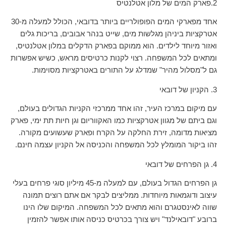
2.פארק המים של מלון אטלנטיס
אחד מפארקי המים הפופולריים ביותר בדובאי, הכולל למעלה מ-30
אטרקציות ביניהן מגלשות מים, שייט בנהר אבובים, בריכות גלים
ואזור מיוחד לילדים. הוא ממוקם בפארק הדקלים במלון אטלנטיס,
ומתאים לכל המשפחה. רצוי לקנות כרטיסים מראש, כשיש אפשרות
גם ל"מסלול מהיר" שמדלג על התורים באטרקציות מסוימות.
3. הקניון של דובאי
עם מיקום במרכז העיר, זהו אחד ממרכזי הקניות הגדולים בעולם,
וגם ביתם של מגוון אטרקציות כמו האקווריום וגן חיות תת ימי, פארק
מציאות מדומה, זירת החלקה על הקרח ופארק שעשועים מקורה.
זהו ביקור המומלץ לכל המשפחה והכניסה אל הקניון עצמה חינם.
4. גן הפרחים של דובאי
גן הפרחים הגדול בעולם, עם למעלה מ-45 מיליון סוגי פרחים בעלי
עיצוב ודוגמאות מיוחדות. ממליצים לבקר אם אתם רוצים תמונה
שווה לאינסטגרם והוא מתאים לכל המשפחה. המיקום שלו הינו
ברובע "דובאילנד" ויש צורך בכרטיס כניסה אותו אפשר להזמין