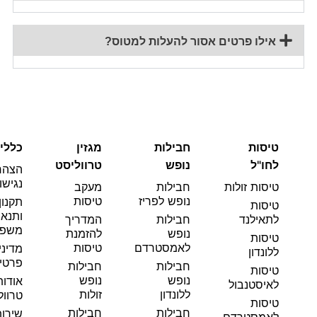
אילו פרטים אסור להעלות למטוס?
טיסות
חבילות
מגזין
כללי
לחו"ל
נופש
טרווליסט
הצהר
נגישו
טיסות זולות
חבילות
מעקב
נופש לפריז
טיסות
תקנון
טיסות
ותנאי
לתאילנד
חבילות
המדריך
משפט
נופש
להזמנת
טיסות
לאמסטרדם
טיסות
מדיני
ללונדון
פרטי
חבילות
חבילות
טיסות
נופש
נופש
אודות
לאיסטנבול
ללונדון
זולות
טרוול
טיסות
חבילות
חבילות
שירו
לאמסטרדם