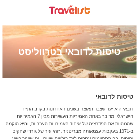
טיסות לדובאי בטרווליסט
טיסות לדובאי
דובאי היא יעד שצבר תאוצה בשנים האחרונות בקרב התייר
הישראלי. מדובר באחת האמיריות העשירות מבין 7 האמירויות
שהמהוות את הפדרציה של איחוד האמירויות הערביות, והיא הוקמה
ב-1971 בעקבות עצמאותה מבריטניה. זוהי עיר של גורדי שחקים
וחופים, בה מתקיימים עסקים לצד בילויים שווים, עם שיעור פשע