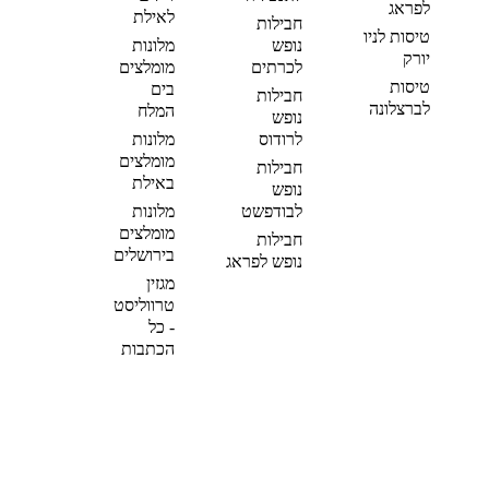
לפראג
לאילת
חבילות
טיסות לניו
נופש
מלונות
יורק
לכרתים
מומלצים
טיסות
בים
חבילות
לברצלונה
המלח
נופש
לרודוס
מלונות
מומלצים
חבילות
באילת
נופש
לבודפשט
מלונות
מומלצים
חבילות
בירושלים
נופש לפראג
מגזין
טרווליסט
- כל
הכתבות