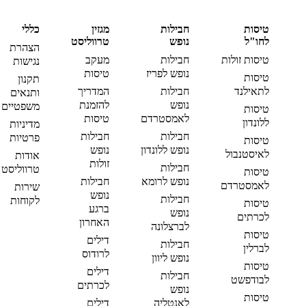
טיסות
חבילות
מגזין
כללי
לחו"ל
נופש
טרווליסט
הצהרת
טיסות זולות
חבילות
מעקב
נגישות
נופש לפריז
טיסות
טיסות
תקנון
לתאילנד
חבילות
המדריך
ותנאים
נופש
להזמנת
משפטיים
טיסות
לאמסטרדם
טיסות
ללונדון
מדיניות
חבילות
חבילות
פרטיות
טיסות
נופש ללונדון
נופש
לאיסטנבול
אודות
זולות
חבילות
טרווליסט
טיסות
נופש לרומא
חבילות
לאמסטרדם
שירות
נופש
חבילות
לקוחות
טיסות
ברגע
נופש
לכרתים
האחרון
לברצלונה
טיסות
דילים
חבילות
לברלין
לרודוס
נופש ליוון
טיסות
דילים
חבילות
לבודפשט
לכרתים
נופש
טיסות
לאנטליה
דילים