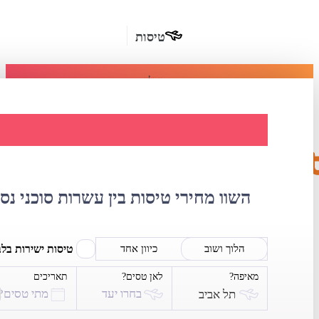
טיסות
מומלץ
חבילות
נופש
השוואת מחירי טי
חבילות
הרשמה
כשרות
השוו מחירי טיסות בין עשרות סוכני נס
מלונות
בחו"ל
טיסות ישירות בל
הלוך ושוב
כיוון אחד
מאיפה?
לאן טסים?
תאריכים
השכרת
בחרו יעד
מתי טסים?
תל אביב
רכב