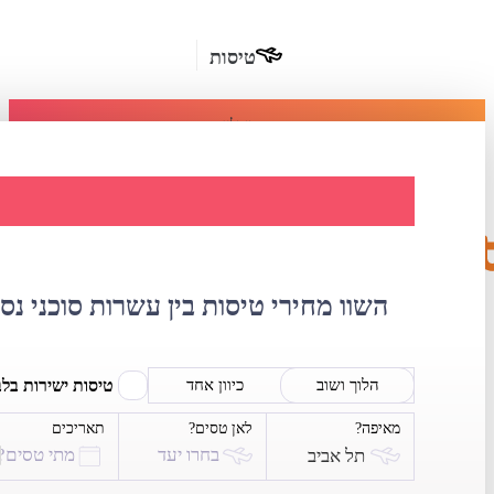
טיסות
מומלץ
חבילות
נופש
השוואת מחירי טי
חבילות
הרשמה
כשרות
השוו מחירי טיסות בין עשרות סוכני נס
מלונות
בחו"ל
טיסות ישירות בל
הלוך ושוב
כיוון אחד
מאיפה?
לאן טסים?
תאריכים
השכרת
בחרו יעד
מתי טסים?
תל אביב
רכב