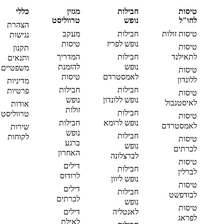
טיסות
חבילות
מגזין
כללי
לחו"ל
נופש
טרווליסט
הצהרת
טיסות זולות
חבילות
מעקב
נגישות
נופש לפריז
טיסות
טיסות
תקנון
לתאילנד
חבילות
המדריך
ותנאים
נופש
להזמנת
משפטיים
טיסות
לאמסטרדם
טיסות
ללונדון
מדיניות
חבילות
חבילות
פרטיות
טיסות
נופש ללונדון
נופש
לאיסטנבול
אודות
זולות
חבילות
טרווליסט
טיסות
נופש לרומא
חבילות
לאמסטרדם
שירות
נופש
חבילות
לקוחות
טיסות
ברגע
נופש
לכרתים
האחרון
לברצלונה
טיסות
דילים
חבילות
לברלין
לרודוס
נופש ליוון
טיסות
דילים
חבילות
לבודפשט
לכרתים
נופש
טיסות
לאנטליה
דילים
לפראג
לאילת