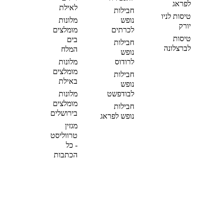
לפראג
לאילת
חבילות
טיסות לניו
נופש
מלונות
יורק
לכרתים
מומלצים
טיסות
בים
חבילות
לברצלונה
המלח
נופש
לרודוס
מלונות
מומלצים
חבילות
באילת
נופש
לבודפשט
מלונות
מומלצים
חבילות
בירושלים
נופש לפראג
מגזין
טרווליסט
- כל
הכתבות