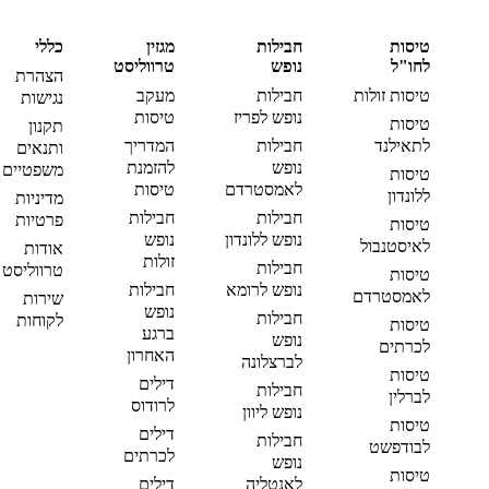
טיסות
חבילות
מגזין
כללי
לחו"ל
נופש
טרווליסט
הצהרת
טיסות זולות
חבילות
מעקב
נגישות
נופש לפריז
טיסות
טיסות
תקנון
לתאילנד
חבילות
המדריך
ותנאים
נופש
להזמנת
משפטיים
טיסות
לאמסטרדם
טיסות
ללונדון
מדיניות
חבילות
חבילות
פרטיות
טיסות
נופש ללונדון
נופש
לאיסטנבול
אודות
זולות
חבילות
טרווליסט
טיסות
נופש לרומא
חבילות
לאמסטרדם
שירות
נופש
חבילות
לקוחות
טיסות
ברגע
נופש
לכרתים
האחרון
לברצלונה
טיסות
דילים
חבילות
לברלין
לרודוס
נופש ליוון
טיסות
דילים
חבילות
לבודפשט
לכרתים
נופש
טיסות
לאנטליה
דילים