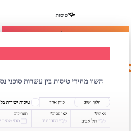
טיסות
מומלץ
חבילות
נופש
השוואת מחירי טי
חבילות
הרשמה
כשרות
השוו מחירי טיסות בין עשרות סוכני נס
מלונות
בחו"ל
טיסות ישירות בל
הלוך ושוב
כיוון אחד
מאיפה?
לאן טסים?
תאריכים
השכרת
בחרו יעד
מתי טסים?
תל אביב
רכב