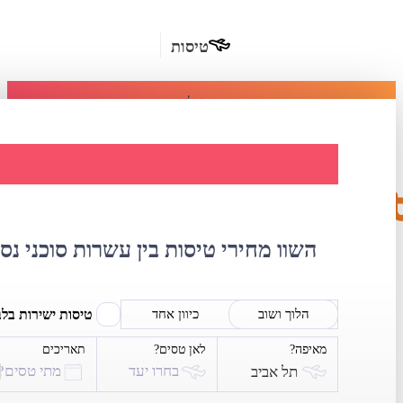
טיסות
מומלץ
חבילות
נופש
השוואת מחירי טי
חבילות
הרשמה
כשרות
השוו מחירי טיסות בין עשרות סוכני נס
מלונות
בחו"ל
טיסות ישירות בל
הלוך ושוב
כיוון אחד
מאיפה?
לאן טסים?
תאריכים
השכרת
בחרו יעד
מתי טסים?
תל אביב
רכב