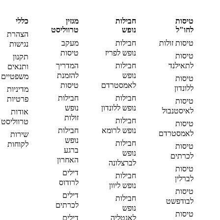
טיסות
חבילות
מגזין
כללי
לחו"ל
נופש
טרווליסט
הצהרת
טיסות זולות
חבילות
מעקב
נגישות
נופש לפריז
טיסות
טיסות
תקנון
לתאילנד
חבילות
המדריך
ותנאים
נופש
להזמנת
משפטיים
טיסות
לאמסטרדם
טיסות
ללונדון
מדיניות
חבילות
חבילות
פרטיות
טיסות
נופש ללונדון
נופש
לאיסטנבול
אודות
זולות
חבילות
טרווליסט
טיסות
נופש לרומא
חבילות
לאמסטרדם
שירות
נופש
חבילות
לקוחות
טיסות
ברגע
נופש
לכרתים
האחרון
לברצלונה
טיסות
דילים
חבילות
לברלין
לרודוס
נופש ליוון
טיסות
דילים
חבילות
לבודפשט
לכרתים
נופש
טיסות
לאנטליה
דילים