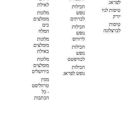
לפראג
לאילת
חבילות
טיסות לניו
נופש
מלונות
יורק
לכרתים
מומלצים
טיסות
בים
חבילות
לברצלונה
המלח
נופש
לרודוס
מלונות
מומלצים
חבילות
באילת
נופש
לבודפשט
מלונות
מומלצים
חבילות
בירושלים
נופש לפראג
מגזין
טרווליסט
- כל
הכתבות