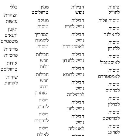
טיסות
חבילות
מגזין
כללי
לחו"ל
נופש
טרווליסט
הצהרת
טיסות זולות
חבילות
מעקב
נגישות
נופש לפריז
טיסות
טיסות
תקנון
לתאילנד
חבילות
המדריך
ותנאים
נופש
להזמנת
משפטיים
טיסות
לאמסטרדם
טיסות
ללונדון
מדיניות
חבילות
חבילות
פרטיות
טיסות
נופש ללונדון
נופש
לאיסטנבול
אודות
זולות
חבילות
טרווליסט
טיסות
נופש לרומא
חבילות
לאמסטרדם
שירות
נופש
חבילות
לקוחות
טיסות
ברגע
נופש
לכרתים
האחרון
לברצלונה
טיסות
דילים
חבילות
לברלין
לרודוס
נופש ליוון
טיסות
דילים
חבילות
לבודפשט
לכרתים
נופש
טיסות
לאנטליה
דילים
לפראג
לאילת