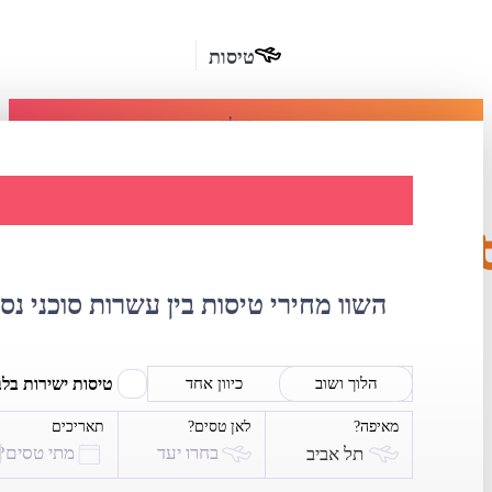
טיסות
מומלץ
חבילות
נופש
השוואת מחירי ט
חבילות
הרשמה
כשרות
השוו מחירי טיסות בין עשרות סוכני נס
מלונות
בחו"ל
טיסות ישירות בל
הלוך ושוב
כיוון אחד
מאיפה?
לאן טסים?
תאריכים
השכרת
בחרו יעד
מתי טסים?
תל אביב
רכב