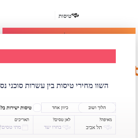
טיסות
מומלץ
חבילות
נופש
השוואת מחירי ט
חבילות
הרשמה
כשרות
השוו מחירי טיסות בין עשרות סוכני נס
מלונות
בחו"ל
טיסות ישירות בל
הלוך ושוב
כיוון אחד
מאיפה?
לאן טסים?
תאריכים
השכרת
בחרו יעד
מתי טסים?
תל אביב
רכב