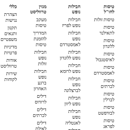
טיסות
חבילות
מגזין
כללי
לחו"ל
נופש
טרווליסט
הצהרת
טיסות זולות
חבילות
מעקב
נגישות
נופש לפריז
טיסות
טיסות
תקנון
לתאילנד
חבילות
המדריך
ותנאים
נופש
להזמנת
משפטיים
טיסות
לאמסטרדם
טיסות
ללונדון
מדיניות
חבילות
חבילות
פרטיות
טיסות
נופש ללונדון
נופש
לאיסטנבול
אודות
זולות
חבילות
טרווליסט
טיסות
נופש לרומא
חבילות
לאמסטרדם
שירות
נופש
חבילות
לקוחות
טיסות
ברגע
נופש
לכרתים
האחרון
לברצלונה
טיסות
דילים
חבילות
לברלין
לרודוס
נופש ליוון
טיסות
דילים
חבילות
לבודפשט
לכרתים
נופש
טיסות
לאנטליה
דילים
לפראג
לאילת