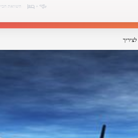
+
השוואת חביל
לציריך