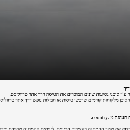
יך.
"י סוכני נסיעות שונים המוכרים את הטיסה דרך אתר טרווליסט.
הסוכן מלקוחות קודמים שרכשו טיסות או חבילות נופש דרך אתר טרווליסט
מ :country.
לבדוק את משך ההמתנה בעצירות הביניים. לעיתים ההמתנה מחייבת סידורי