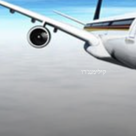
קילימנג'רו