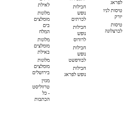
לפראג
לאילת
חבילות
טיסות לניו
נופש
מלונות
יורק
לכרתים
מומלצים
טיסות
בים
חבילות
לברצלונה
המלח
נופש
לרודוס
מלונות
מומלצים
חבילות
באילת
נופש
לבודפשט
מלונות
מומלצים
חבילות
בירושלים
נופש לפראג
מגזין
טרווליסט
- כל
הכתבות