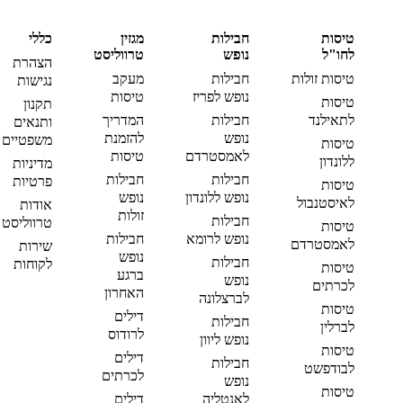
טיסות
חבילות
מגזין
כללי
לחו"ל
נופש
טרווליסט
הצהרת
טיסות זולות
חבילות
מעקב
נגישות
נופש לפריז
טיסות
טיסות
תקנון
לתאילנד
חבילות
המדריך
ותנאים
נופש
להזמנת
משפטיים
טיסות
לאמסטרדם
טיסות
ללונדון
מדיניות
חבילות
חבילות
פרטיות
טיסות
נופש ללונדון
נופש
לאיסטנבול
אודות
זולות
חבילות
טרווליסט
טיסות
נופש לרומא
חבילות
לאמסטרדם
שירות
נופש
חבילות
לקוחות
טיסות
ברגע
נופש
לכרתים
האחרון
לברצלונה
טיסות
דילים
חבילות
לברלין
לרודוס
נופש ליוון
טיסות
דילים
חבילות
לבודפשט
לכרתים
נופש
טיסות
לאנטליה
דילים