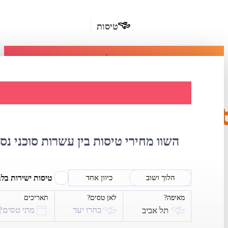
טיסות
מומלץ
חבילות
נופש
השוואת מחירי טי
חבילות
הרשמה
כשרות
השוו מחירי טיסות בין עשרות סוכני נס
מלונות
בחו"ל
טיסות ישירות בל
הלוך ושוב
כיוון אחד
מאיפה?
לאן טסים?
תאריכים
השכרת
בחרו יעד
מתי טסים?
תל אביב
רכב