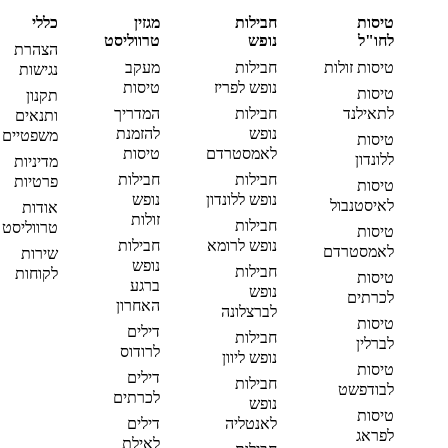
טיסות
חבילות
מגזין
כללי
לחו"ל
נופש
טרווליסט
הצהרת
טיסות זולות
חבילות
מעקב
נגישות
נופש לפריז
טיסות
טיסות
תקנון
לתאילנד
חבילות
המדריך
ותנאים
נופש
להזמנת
משפטיים
טיסות
לאמסטרדם
טיסות
ללונדון
מדיניות
חבילות
חבילות
פרטיות
טיסות
נופש ללונדון
נופש
לאיסטנבול
אודות
זולות
חבילות
טרווליסט
טיסות
נופש לרומא
חבילות
לאמסטרדם
שירות
נופש
חבילות
לקוחות
טיסות
ברגע
נופש
לכרתים
האחרון
לברצלונה
טיסות
דילים
חבילות
לברלין
לרודוס
נופש ליוון
טיסות
דילים
חבילות
לבודפשט
לכרתים
נופש
טיסות
לאנטליה
דילים
לפראג
לאילת