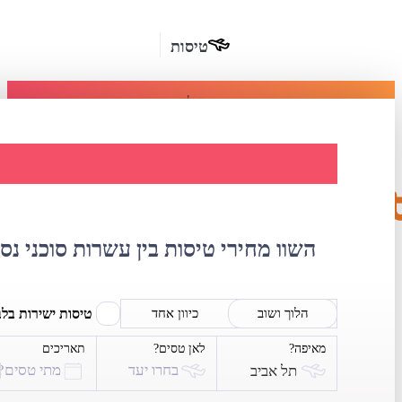
טיסות
מומלץ
חבילות
נופש
השוואת מחירי ט
חבילות
הרשמה
כשרות
השוו מחירי טיסות בין עשרות סוכני נס
מלונות
בחו"ל
טיסות ישירות בל
הלוך ושוב
כיוון אחד
מאיפה?
לאן טסים?
תאריכים
השכרת
בחרו יעד
מתי טסים?
תל אביב
רכב