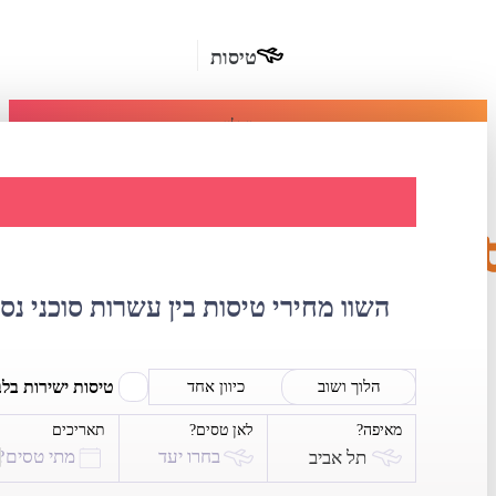
טיסות
מומלץ
חבילות
נופש
השוואת מחירי טי
חבילות
הרשמה
כשרות
השוו מחירי טיסות בין עשרות סוכני נס
מלונות
בחו"ל
טיסות ישירות בל
הלוך ושוב
כיוון אחד
מאיפה?
לאן טסים?
תאריכים
השכרת
בחרו יעד
מתי טסים?
תל אביב
רכב