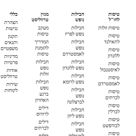
טיסות
חבילות
מגזין
כללי
לחו"ל
נופש
טרווליסט
הצהרת
טיסות זולות
חבילות
מעקב
נגישות
נופש לפריז
טיסות
טיסות
תקנון
לתאילנד
חבילות
המדריך
ותנאים
נופש
להזמנת
משפטיים
טיסות
לאמסטרדם
טיסות
ללונדון
מדיניות
חבילות
חבילות
פרטיות
טיסות
נופש ללונדון
נופש
לאיסטנבול
אודות
זולות
חבילות
טרווליסט
טיסות
נופש לרומא
חבילות
לאמסטרדם
שירות
נופש
חבילות
לקוחות
טיסות
ברגע
נופש
לכרתים
האחרון
לברצלונה
טיסות
דילים
חבילות
לברלין
לרודוס
נופש ליוון
טיסות
דילים
חבילות
לבודפשט
לכרתים
נופש
טיסות
לאנטליה
דילים