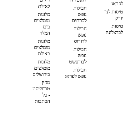
לפראג
לאילת
חבילות
טיסות לניו
נופש
מלונות
יורק
לכרתים
מומלצים
טיסות
בים
חבילות
לברצלונה
המלח
נופש
לרודוס
מלונות
מומלצים
חבילות
באילת
נופש
לבודפשט
מלונות
מומלצים
חבילות
בירושלים
נופש לפראג
מגזין
טרווליסט
- כל
הכתבות