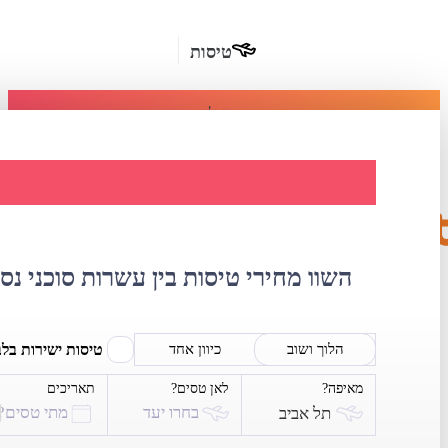
טיסות
מומלץ
חבילות
נופש
השוואת מחירי ט
חבילות
הרשמה
כשרות
השוו מחירי טיסות בין עשרות סוכני נס
מלונות
בחו"ל
טיסות ישירות בל
הלוך ושוב
כיוון אחד
מאיפה?
לאן טסים?
תאריכים
השכרת
בחרו יעד
מתי טסים?
תל אביב
רכב