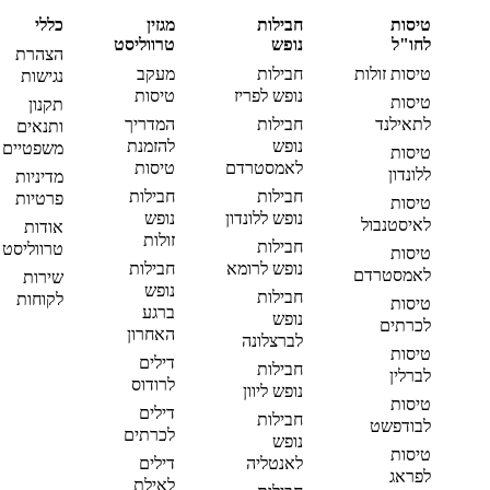
טיסות
חבילות
מגזין
כללי
לחו"ל
נופש
טרווליסט
הצהרת
טיסות זולות
חבילות
מעקב
נגישות
נופש לפריז
טיסות
טיסות
תקנון
לתאילנד
חבילות
המדריך
ותנאים
נופש
להזמנת
משפטיים
טיסות
לאמסטרדם
טיסות
ללונדון
מדיניות
חבילות
חבילות
פרטיות
טיסות
נופש ללונדון
נופש
לאיסטנבול
אודות
זולות
חבילות
טרווליסט
טיסות
נופש לרומא
חבילות
לאמסטרדם
שירות
נופש
חבילות
לקוחות
טיסות
ברגע
נופש
לכרתים
האחרון
לברצלונה
טיסות
דילים
חבילות
לברלין
לרודוס
נופש ליוון
טיסות
דילים
חבילות
לבודפשט
לכרתים
נופש
טיסות
לאנטליה
דילים
לפראג
לאילת