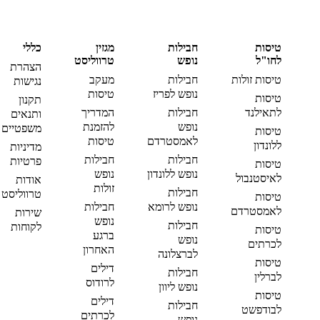
טיסות
חבילות
מגזין
כללי
לחו"ל
נופש
טרווליסט
הצהרת
טיסות זולות
חבילות
מעקב
נגישות
נופש לפריז
טיסות
טיסות
תקנון
לתאילנד
חבילות
המדריך
ותנאים
נופש
להזמנת
משפטיים
טיסות
לאמסטרדם
טיסות
ללונדון
מדיניות
חבילות
חבילות
פרטיות
טיסות
נופש ללונדון
נופש
לאיסטנבול
אודות
זולות
חבילות
טרווליסט
טיסות
נופש לרומא
חבילות
לאמסטרדם
שירות
נופש
חבילות
לקוחות
טיסות
ברגע
נופש
לכרתים
האחרון
לברצלונה
טיסות
דילים
חבילות
לברלין
לרודוס
נופש ליוון
טיסות
דילים
חבילות
לבודפשט
לכרתים
נופש