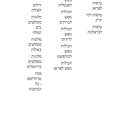
טיסות
לאנטליה
דילים
לפראג
לאילת
חבילות
טיסות לניו
נופש
מלונות
יורק
לכרתים
מומלצים
טיסות
בים
חבילות
לברצלונה
המלח
נופש
לרודוס
מלונות
מומלצים
חבילות
באילת
נופש
לבודפשט
מלונות
מומלצים
חבילות
בירושלים
נופש לפראג
מגזין
טרווליסט
- כל
הכתבות