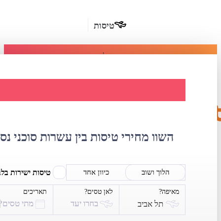
טיסות
מומלץ
חבילות
נופש
השוואת מחירי טיס
חבילות
הרשמה
כשרות
השוו מחירי טיסות בין עשרות סוכני נס
מלונות
בחו"ל
טיסות ישירות בל
הלוך ושוב
כיוון אחד
מאיפה?
לאן טסים?
תאריכים
השכרת
בחרו יעד
מתי טסים?
תל אביב
רכב