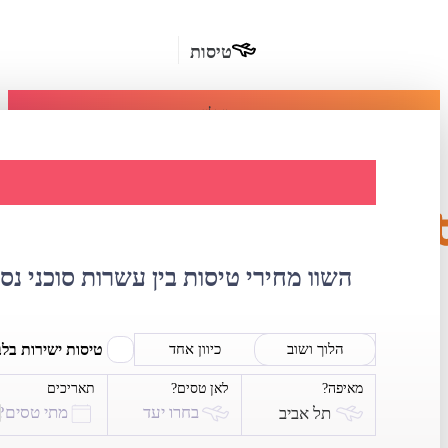
טיסות
מומלץ
חבילות
נופש
השוואת מחירי ט
חבילות
הרשמה
כשרות
השוו מחירי טיסות בין עשרות סוכני נס
מלונות
בחו"ל
טיסות ישירות בל
הלוך ושוב
כיוון אחד
מאיפה?
לאן טסים?
תאריכים
השכרת
בחרו יעד
מתי טסים?
תל אביב
רכב