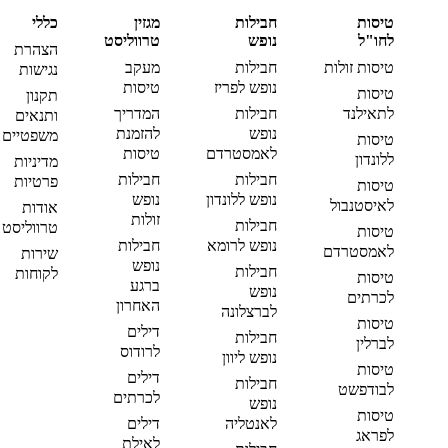
טיסות
חבילות
מגזין
כללי
לחו"ל
נופש
טרווליסט
הצהרת
טיסות זולות
חבילות
מעקב
נגישות
נופש לפריז
טיסות
טיסות
תקנון
לתאילנד
חבילות
המדריך
ותנאים
נופש
להזמנת
משפטיים
טיסות
לאמסטרדם
טיסות
ללונדון
מדיניות
חבילות
חבילות
פרטיות
טיסות
נופש ללונדון
נופש
לאיסטנבול
אודות
זולות
חבילות
טרווליסט
טיסות
נופש לרומא
חבילות
לאמסטרדם
שירות
נופש
חבילות
לקוחות
טיסות
ברגע
נופש
לכרתים
האחרון
לברצלונה
טיסות
דילים
חבילות
לברלין
לרודוס
נופש ליוון
טיסות
דילים
חבילות
לבודפשט
לכרתים
נופש
טיסות
לאנטליה
דילים
לפראג
לאילת