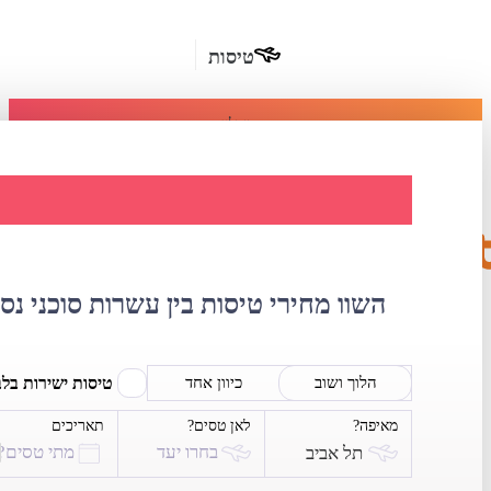
טיסות
מומלץ
חבילות
נופש
השוואת מחירי ט
חבילות
הרשמה
כשרות
השוו מחירי טיסות בין עשרות סוכני נס
מלונות
בחו"ל
טיסות ישירות בל
הלוך ושוב
כיוון אחד
מאיפה?
לאן טסים?
תאריכים
השכרת
בחרו יעד
מתי טסים?
תל אביב
רכב