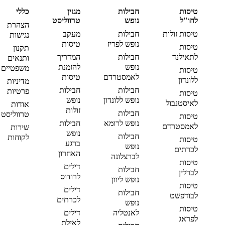
טיסות
חבילות
מגזין
כללי
לחו"ל
נופש
טרווליסט
הצהרת
טיסות זולות
חבילות
מעקב
נגישות
נופש לפריז
טיסות
טיסות
תקנון
לתאילנד
חבילות
המדריך
ותנאים
נופש
להזמנת
משפטיים
טיסות
לאמסטרדם
טיסות
ללונדון
מדיניות
חבילות
חבילות
פרטיות
טיסות
נופש ללונדון
נופש
לאיסטנבול
אודות
זולות
חבילות
טרווליסט
טיסות
נופש לרומא
חבילות
לאמסטרדם
שירות
נופש
חבילות
לקוחות
טיסות
ברגע
נופש
לכרתים
האחרון
לברצלונה
טיסות
דילים
חבילות
לברלין
לרודוס
נופש ליוון
טיסות
דילים
חבילות
לבודפשט
לכרתים
נופש
טיסות
לאנטליה
דילים
לפראג
לאילת