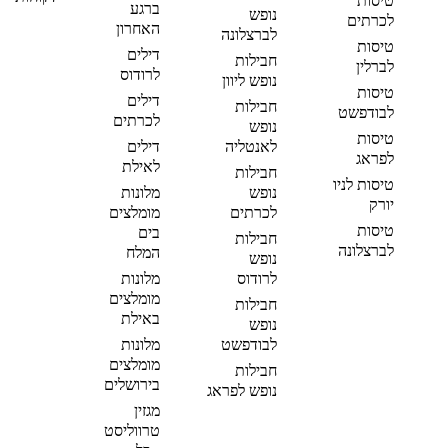
טיסות
ברגע
נופש
לכרתים
האחרון
לברצלונה
טיסות
דילים
חבילות
לברלין
לרודוס
נופש ליוון
טיסות
דילים
חבילות
לבודפשט
לכרתים
נופש
טיסות
לאנטליה
דילים
לפראג
לאילת
חבילות
טיסות לניו
נופש
מלונות
יורק
לכרתים
מומלצים
טיסות
בים
חבילות
לברצלונה
המלח
נופש
לרודוס
מלונות
מומלצים
חבילות
באילת
נופש
לבודפשט
מלונות
מומלצים
חבילות
בירושלים
נופש לפראג
מגזין
טרווליסט