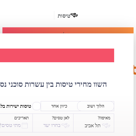
טיסות
מומלץ
חבילות
נופש
השוואת מחירי ט
חבילות
הרשמה
כשרות
השוו מחירי טיסות בין עשרות סוכני נס
מלונות
בחו"ל
טיסות ישירות בל
הלוך ושוב
כיוון אחד
מאיפה?
לאן טסים?
תאריכים
השכרת
בחרו יעד
מתי טסים?
תל אביב
רכב