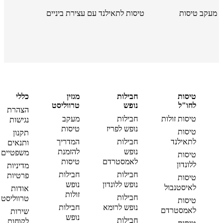
מעקב טיסות
טיסות לתאילנד עם עצירת ביניים
טיסות
חבילות
מגזין
כללי
לחו"ל
נופש
טרווליסט
הצהרת
טיסות זולות
חבילות
מעקב
נגישות
נופש לפריז
טיסות
טיסות
תקנון
לתאילנד
חבילות
המדריך
ותנאים
נופש
להזמנת
משפטיים
טיסות
לאמסטרדם
טיסות
ללונדון
מדיניות
חבילות
חבילות
פרטיות
טיסות
נופש ללונדון
נופש
לאיסטנבול
אודות
זולות
חבילות
טרווליסט
טיסות
נופש לרומא
חבילות
לאמסטרדם
שירות
נופש
חבילות
לקוחות