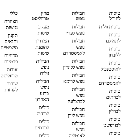
טיסות
חבילות
מגזין
כללי
לחו"ל
נופש
טרווליסט
הצהרת
טיסות זולות
חבילות
מעקב
נגישות
נופש לפריז
טיסות
טיסות
תקנון
לתאילנד
חבילות
המדריך
ותנאים
נופש
להזמנת
משפטיים
טיסות
לאמסטרדם
טיסות
ללונדון
מדיניות
חבילות
חבילות
פרטיות
טיסות
נופש ללונדון
נופש
לאיסטנבול
אודות
זולות
חבילות
טרווליסט
טיסות
נופש לרומא
חבילות
לאמסטרדם
שירות
נופש
חבילות
לקוחות
טיסות
ברגע
נופש
לכרתים
האחרון
לברצלונה
טיסות
דילים
חבילות
לברלין
לרודוס
נופש ליוון
טיסות
דילים
חבילות
לבודפשט
לכרתים
נופש
טיסות
לאנטליה
דילים