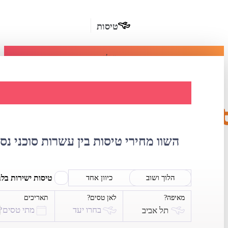
טיסות
מומלץ
חבילות
נופש
השוואת מחירי טיס
חבילות
הרשמה
כשרות
השוו מחירי טיסות בין עשרות סוכני נס
מלונות
בחו"ל
טיסות ישירות בל
הלוך ושוב
כיוון אחד
מאיפה?
לאן טסים?
תאריכים
השכרת
בחרו יעד
מתי טסים?
תל אביב
רכב