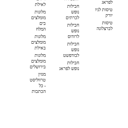
לפראג
לאילת
חבילות
טיסות לניו
נופש
מלונות
יורק
לכרתים
מומלצים
טיסות
בים
חבילות
לברצלונה
המלח
נופש
לרודוס
מלונות
מומלצים
חבילות
באילת
נופש
לבודפשט
מלונות
מומלצים
חבילות
בירושלים
נופש לפראג
מגזין
טרווליסט
- כל
הכתבות