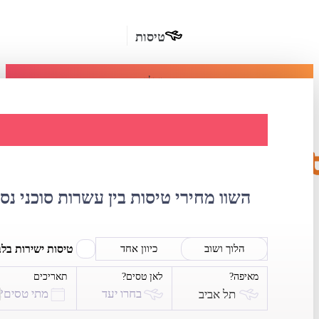
טיסות
מומלץ
חבילות
נופש
השוואת מחירי ט
חבילות
הרשמה
כשרות
השוו מחירי טיסות בין עשרות סוכני נס
מלונות
בחו"ל
טיסות ישירות בל
הלוך ושוב
כיוון אחד
מאיפה?
לאן טסים?
תאריכים
השכרת
בחרו יעד
מתי טסים?
תל אביב
רכב