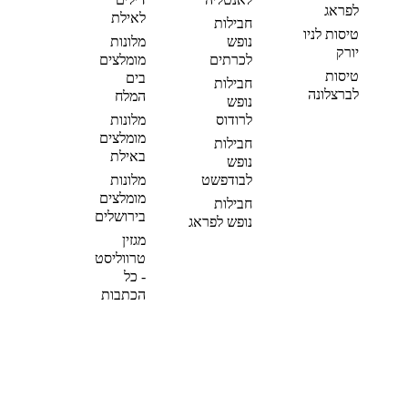
לפראג
לאילת
חבילות
טיסות לניו
נופש
מלונות
יורק
לכרתים
מומלצים
טיסות
בים
חבילות
לברצלונה
המלח
נופש
לרודוס
מלונות
מומלצים
חבילות
באילת
נופש
לבודפשט
מלונות
מומלצים
חבילות
בירושלים
נופש לפראג
מגזין
טרווליסט
- כל
הכתבות