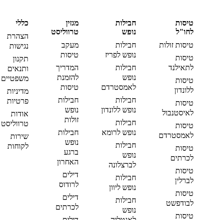
טיסות
חבילות
מגזין
כללי
לחו"ל
נופש
טרווליסט
הצהרת
טיסות זולות
חבילות
מעקב
נגישות
נופש לפריז
טיסות
טיסות
תקנון
לתאילנד
חבילות
המדריך
ותנאים
נופש
להזמנת
משפטיים
טיסות
לאמסטרדם
טיסות
ללונדון
מדיניות
חבילות
חבילות
פרטיות
טיסות
נופש ללונדון
נופש
לאיסטנבול
אודות
זולות
חבילות
טרווליסט
טיסות
נופש לרומא
חבילות
לאמסטרדם
שירות
נופש
חבילות
לקוחות
טיסות
ברגע
נופש
לכרתים
האחרון
לברצלונה
טיסות
דילים
חבילות
לברלין
לרודוס
נופש ליוון
טיסות
דילים
חבילות
לבודפשט
לכרתים
נופש
טיסות
לאנטליה
דילים