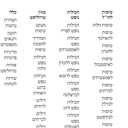
טיסות
חבילות
מגזין
כללי
לחו"ל
נופש
טרווליסט
הצהרת
טיסות זולות
חבילות
מעקב
נגישות
נופש לפריז
טיסות
טיסות
תקנון
לתאילנד
חבילות
המדריך
ותנאים
נופש
להזמנת
משפטיים
טיסות
לאמסטרדם
טיסות
ללונדון
מדיניות
חבילות
חבילות
פרטיות
טיסות
נופש ללונדון
נופש
לאיסטנבול
אודות
זולות
חבילות
טרווליסט
טיסות
נופש לרומא
חבילות
לאמסטרדם
שירות
נופש
חבילות
לקוחות
טיסות
ברגע
נופש
לכרתים
האחרון
לברצלונה
טיסות
דילים
חבילות
לברלין
לרודוס
נופש ליוון
טיסות
דילים
חבילות
לבודפשט
לכרתים
נופש
טיסות
לאנטליה
דילים