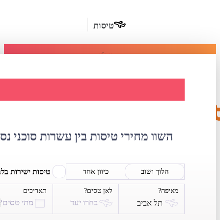
טיסות
מומלץ
חבילות
נופש
השוואת מחירי טי
חבילות
הרשמה
כשרות
השוו מחירי טיסות בין עשרות סוכני נס
מלונות
בחו"ל
טיסות ישירות בל
הלוך ושוב
כיוון אחד
מאיפה?
לאן טסים?
תאריכים
השכרת
בחרו יעד
מתי טסים?
תל אביב
רכב