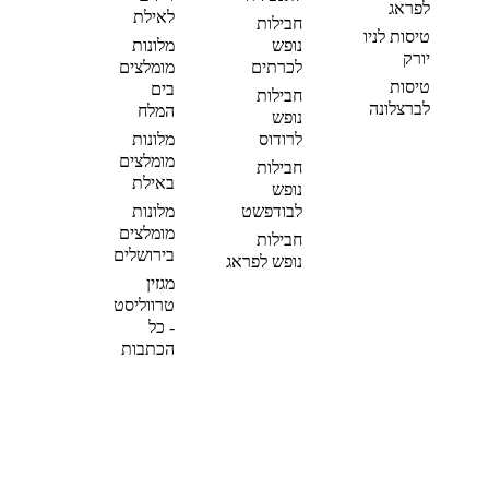
לפראג
לאילת
חבילות
טיסות לניו
נופש
מלונות
יורק
לכרתים
מומלצים
טיסות
בים
חבילות
לברצלונה
המלח
נופש
לרודוס
מלונות
מומלצים
חבילות
באילת
נופש
לבודפשט
מלונות
מומלצים
חבילות
בירושלים
נופש לפראג
מגזין
טרווליסט
- כל
הכתבות