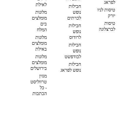
לפראג
לאילת
חבילות
טיסות לניו
נופש
מלונות
יורק
לכרתים
מומלצים
טיסות
בים
חבילות
לברצלונה
המלח
נופש
לרודוס
מלונות
מומלצים
חבילות
באילת
נופש
לבודפשט
מלונות
מומלצים
חבילות
בירושלים
נופש לפראג
מגזין
טרווליסט
- כל
הכתבות