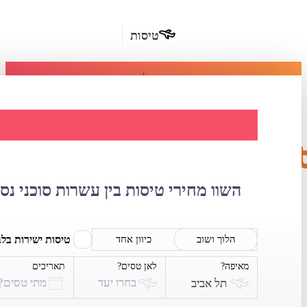
טיסות
מומלץ
חבילות
נופש
השוואת מחירי טי
חבילות
הרשמה
כשרות
השוו מחירי טיסות בין עשרות סוכני נס
מלונות
בחו"ל
טיסות ישירות בל
הלוך ושוב
כיוון אחד
מאיפה?
לאן טסים?
תאריכים
השכרת
בחרו יעד
מתי טסים?
תל אביב
רכב