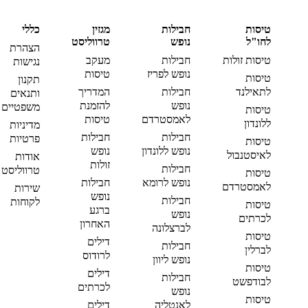
טיסות
חבילות
מגזין
כללי
לחו"ל
נופש
טרווליסט
הצהרת
טיסות זולות
חבילות
מעקב
נגישות
נופש לפריז
טיסות
טיסות
תקנון
לתאילנד
חבילות
המדריך
ותנאים
נופש
להזמנת
משפטיים
טיסות
לאמסטרדם
טיסות
ללונדון
מדיניות
חבילות
חבילות
פרטיות
טיסות
נופש ללונדון
נופש
לאיסטנבול
אודות
זולות
חבילות
טרווליסט
טיסות
נופש לרומא
חבילות
לאמסטרדם
שירות
נופש
חבילות
לקוחות
טיסות
ברגע
נופש
לכרתים
האחרון
לברצלונה
טיסות
דילים
חבילות
לברלין
לרודוס
נופש ליוון
טיסות
דילים
חבילות
לבודפשט
לכרתים
נופש
טיסות
לאנטליה
דילים