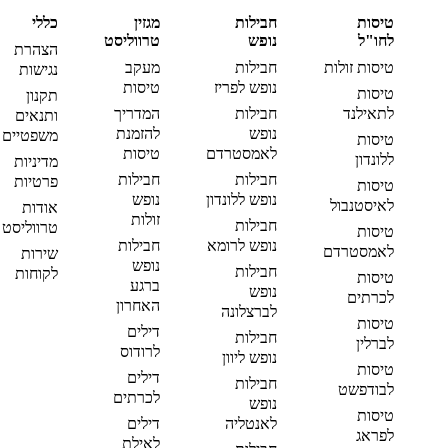
טיסות
חבילות
מגזין
כללי
לחו"ל
נופש
טרווליסט
הצהרת
טיסות זולות
חבילות
מעקב
נגישות
נופש לפריז
טיסות
טיסות
תקנון
לתאילנד
חבילות
המדריך
ותנאים
נופש
להזמנת
משפטיים
טיסות
לאמסטרדם
טיסות
ללונדון
מדיניות
חבילות
חבילות
פרטיות
טיסות
נופש ללונדון
נופש
לאיסטנבול
אודות
זולות
חבילות
טרווליסט
טיסות
נופש לרומא
חבילות
לאמסטרדם
שירות
נופש
חבילות
לקוחות
טיסות
ברגע
נופש
לכרתים
האחרון
לברצלונה
טיסות
דילים
חבילות
לברלין
לרודוס
נופש ליוון
טיסות
דילים
חבילות
לבודפשט
לכרתים
נופש
טיסות
לאנטליה
דילים
לפראג
לאילת