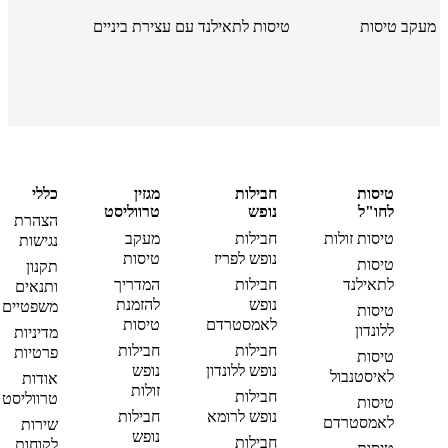
מעקב טיסות
טיסות לתאילנד עם עצירת ביניים
טיסות
חבילות
מגזין
כללי
לחו"ל
נופש
טרווליסט
הצהרת
טיסות זולות
חבילות
מעקב
נגישות
נופש לפריז
טיסות
טיסות
תקנון
לתאילנד
חבילות
המדריך
ותנאים
נופש
להזמנת
משפטיים
טיסות
לאמסטרדם
טיסות
ללונדון
מדיניות
חבילות
חבילות
פרטיות
טיסות
נופש ללונדון
נופש
לאיסטנבול
אודות
זולות
חבילות
טרווליסט
טיסות
נופש לרומא
חבילות
לאמסטרדם
שירות
נופש
חבילות
לקוחות