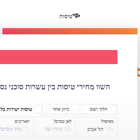
טיסות
מומלץ
חבילות
נופש
השוואת מחירי ט
חבילות
הרשמה
כשרות
השוו מחירי טיסות בין עשרות סוכני נס
מלונות
בחו"ל
טיסות ישירות בל
הלוך ושוב
כיוון אחד
מאיפה?
לאן טסים?
תאריכים
השכרת
בחרו יעד
מתי טסים?
תל אביב
רכב