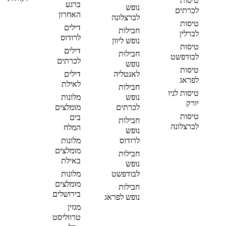
טיסות
ברגע
נופש
לכרתים
האחרון
לברצלונה
טיסות
דילים
חבילות
לברלין
לרודוס
נופש ליוון
טיסות
דילים
חבילות
לבודפשט
לכרתים
נופש
טיסות
לאנטליה
דילים
לפראג
לאילת
חבילות
טיסות לניו
נופש
מלונות
יורק
לכרתים
מומלצים
טיסות
בים
חבילות
לברצלונה
המלח
נופש
לרודוס
מלונות
מומלצים
חבילות
באילת
נופש
לבודפשט
מלונות
מומלצים
חבילות
בירושלים
נופש לפראג
מגזין
טרווליסט