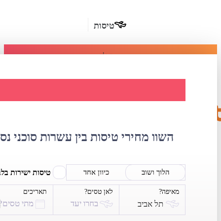
טיסות
מומלץ
חבילות
נופש
השוואת מחירי ט
חבילות
הרשמה
כשרות
השוו מחירי טיסות בין עשרות סוכני נס
מלונות
בחו"ל
טיסות ישירות בל
הלוך ושוב
כיוון אחד
מאיפה?
לאן טסים?
תאריכים
השכרת
בחרו יעד
מתי טסים?
תל אביב
רכב