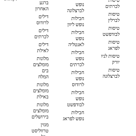
טיסות
ברגע
נופש
לכרתים
האחרון
לברצלונה
טיסות
דילים
חבילות
לברלין
לרודוס
נופש ליוון
טיסות
דילים
חבילות
לבודפשט
לכרתים
נופש
טיסות
לאנטליה
דילים
לפראג
לאילת
חבילות
טיסות לניו
נופש
מלונות
יורק
לכרתים
מומלצים
טיסות
בים
חבילות
לברצלונה
המלח
נופש
לרודוס
מלונות
מומלצים
חבילות
באילת
נופש
לבודפשט
מלונות
מומלצים
חבילות
בירושלים
נופש לפראג
מגזין
טרווליסט