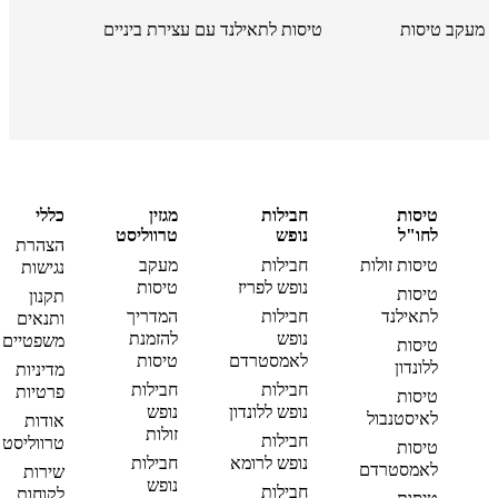
מעקב טיסות
טיסות לתאילנד עם עצירת ביניים
טיסות
חבילות
מגזין
כללי
לחו"ל
נופש
טרווליסט
הצהרת
טיסות זולות
חבילות
מעקב
נגישות
נופש לפריז
טיסות
טיסות
תקנון
לתאילנד
חבילות
המדריך
ותנאים
נופש
להזמנת
משפטיים
טיסות
לאמסטרדם
טיסות
ללונדון
מדיניות
חבילות
חבילות
פרטיות
טיסות
נופש ללונדון
נופש
לאיסטנבול
אודות
זולות
חבילות
טרווליסט
טיסות
נופש לרומא
חבילות
לאמסטרדם
שירות
נופש
חבילות
לקוחות