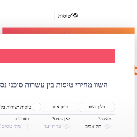
טיסות
מומלץ
חבילות
נופש
השוואת מחירי טיס
חבילות
הרשמה
כשרות
השוו מחירי טיסות בין עשרות סוכני נס
מלונות
בחו"ל
טיסות ישירות בל
הלוך ושוב
כיוון אחד
מאיפה?
לאן טסים?
תאריכים
השכרת
בחרו יעד
מתי טסים?
תל אביב
רכב