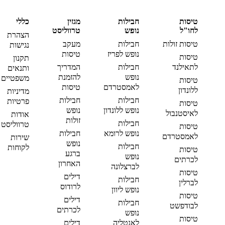
טיסות
חבילות
מגזין
כללי
לחו"ל
נופש
טרווליסט
הצהרת
טיסות זולות
חבילות
מעקב
נגישות
נופש לפריז
טיסות
טיסות
תקנון
לתאילנד
חבילות
המדריך
ותנאים
נופש
להזמנת
משפטיים
טיסות
לאמסטרדם
טיסות
ללונדון
מדיניות
חבילות
חבילות
פרטיות
טיסות
נופש ללונדון
נופש
לאיסטנבול
אודות
זולות
חבילות
טרווליסט
טיסות
נופש לרומא
חבילות
לאמסטרדם
שירות
נופש
חבילות
לקוחות
טיסות
ברגע
נופש
לכרתים
האחרון
לברצלונה
טיסות
דילים
חבילות
לברלין
לרודוס
נופש ליוון
טיסות
דילים
חבילות
לבודפשט
לכרתים
נופש
טיסות
לאנטליה
דילים