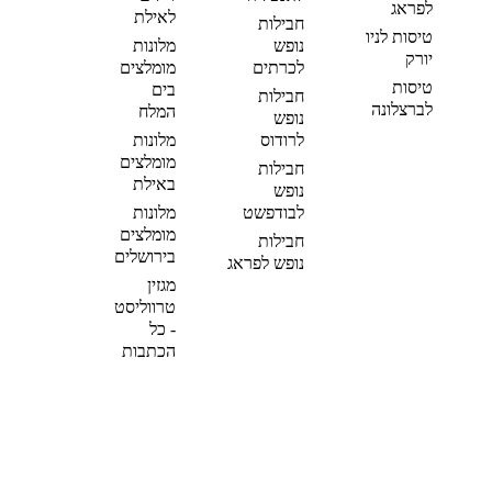
לפראג
לאילת
חבילות
טיסות לניו
נופש
מלונות
יורק
לכרתים
מומלצים
טיסות
בים
חבילות
לברצלונה
המלח
נופש
לרודוס
מלונות
מומלצים
חבילות
באילת
נופש
לבודפשט
מלונות
מומלצים
חבילות
בירושלים
נופש לפראג
מגזין
טרווליסט
- כל
הכתבות