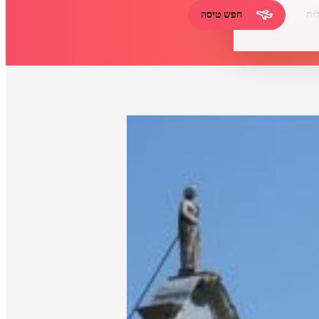
ות
חפש טיסה