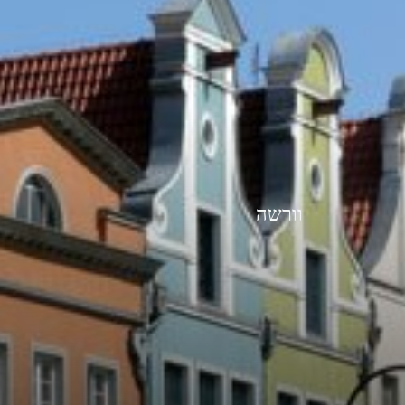
וורשה