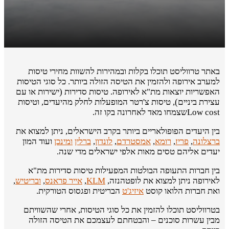
באתר טרווליסט תוכלו בקלות ובמהירות להשוות מחירי טיסות
למערב אירופה ולהזמין את הטיסה הזולה ביותר. כל סוגי הטיסות
האפשריות יוצאות מת"א לאירופה. טיסות סדירות (ישירות או עם
עצירת ביניים), טיסות צ'רטר המופעלות לחלק מהיעדים, וטיסות
Low cost
שצמחו מאד לאחרונה בקו זה.
בין היעדים הפופולאריים ביותר בקרב הישראלים, ניתן למצוא את
ברצלונה
,
פריז
,
רומא
,
אמסטרדם
,
לונדון
,
ברלין
ומינכן
ועוד המון
יעדים אליהם טסים מאות אלפי ישראלים מדי שנה.
בין חברות התעופה הבולטות המפעילות טיסות סדירות מת"א
לאירופה ניתן למצוא את לופטהנזה,
KLM
,
אייר פראנס
,
ובריטיש
,
ואת חברות הלואו קוסט
איזיג'ט
הבריטית ופגסוס הטורקית.
בטרווליסט תוכלו להזמין את כל סוגי הטיסות, אחרי שהשוויתם
מבין עשרות סוכנים – והבטחתם לעצמכם את הטיסה הזולה