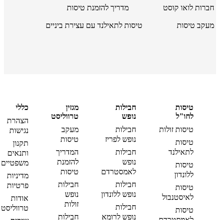
חברות לואו קוסט
מדריך להזמנת טיסות
מעקב טיסות
טיסות לתאילנד עם עצירת ביניים
טיסות
חבילות
מגזין
כללי
לחו"ל
נופש
טרווליסט
הצהרת
טיסות זולות
חבילות
מעקב
נגישות
נופש לפריז
טיסות
טיסות
תקנון
לתאילנד
חבילות
המדריך
ותנאים
נופש
להזמנת
משפטיים
טיסות
לאמסטרדם
טיסות
ללונדון
מדיניות
חבילות
חבילות
פרטיות
טיסות
נופש ללונדון
נופש
לאיסטנבול
אודות
זולות
חבילות
טרווליסט
טיסות
נופש לרומא
חבילות
לאמסטרדם