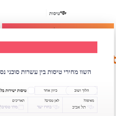
טיסות
מומלץ
חבילות
נופש
השוואת מחירי טיסו
חבילות
הרשמה
כשרות
השוו מחירי טיסות בין עשרות סוכני נס
מלונות
בחו"ל
טיסות ישירות בל
הלוך ושוב
כיוון אחד
מאיפה?
לאן טסים?
תאריכים
השכרת
בחרו יעד
מתי טסים?
תל אביב
רכב