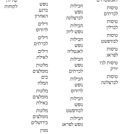
שירות
נופש
חבילות
לקוחות
טיסות
ברגע
נופש
לכרתים
האחרון
לברצלונה
טיסות
דילים
חבילות
לברלין
לרודוס
נופש ליוון
טיסות
דילים
חבילות
לבודפשט
לכרתים
נופש
טיסות
לאנטליה
דילים
לפראג
לאילת
חבילות
טיסות לניו
נופש
מלונות
יורק
לכרתים
מומלצים
טיסות
בים
חבילות
לברצלונה
המלח
נופש
לרודוס
מלונות
מומלצים
חבילות
באילת
נופש
לבודפשט
מלונות
מומלצים
חבילות
בירושלים
נופש לפראג
מגזין