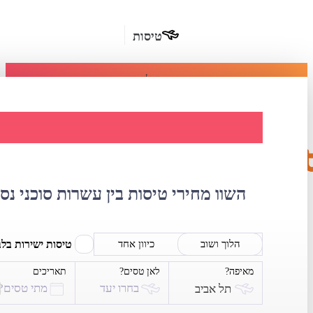
טיסות
מומלץ
חבילות
נופש
השוואת מחירי ט
חבילות
הרשמה
כשרות
השוו מחירי טיסות בין עשרות סוכני נס
מלונות
בחו"ל
טיסות ישירות בל
הלוך ושוב
כיוון אחד
מאיפה?
לאן טסים?
תאריכים
השכרת
בחרו יעד
מתי טסים?
תל אביב
רכב