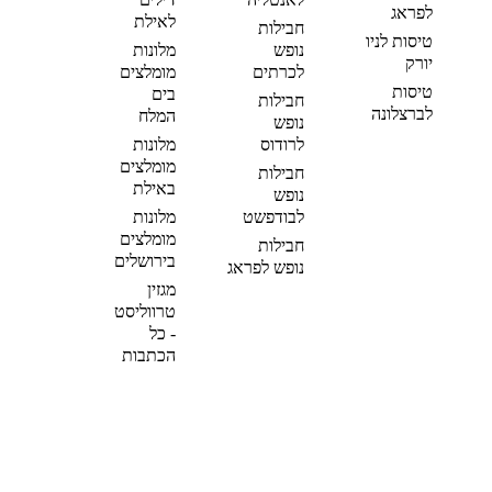
לפראג
לאילת
חבילות
טיסות לניו
נופש
מלונות
יורק
לכרתים
מומלצים
טיסות
בים
חבילות
לברצלונה
המלח
נופש
לרודוס
מלונות
מומלצים
חבילות
באילת
נופש
לבודפשט
מלונות
מומלצים
חבילות
בירושלים
נופש לפראג
מגזין
טרווליסט
- כל
הכתבות