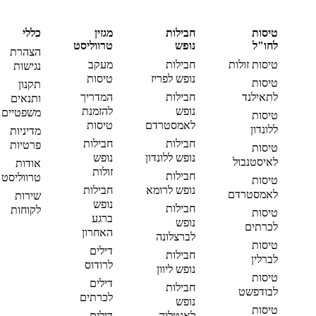
טיסות
חבילות
מגזין
כללי
לחו"ל
נופש
טרווליסט
הצהרת
טיסות זולות
חבילות
מעקב
נגישות
נופש לפריז
טיסות
טיסות
תקנון
לתאילנד
חבילות
המדריך
ותנאים
נופש
להזמנת
משפטיים
טיסות
לאמסטרדם
טיסות
ללונדון
מדיניות
חבילות
חבילות
פרטיות
טיסות
נופש ללונדון
נופש
לאיסטנבול
אודות
זולות
חבילות
טרווליסט
טיסות
נופש לרומא
חבילות
לאמסטרדם
שירות
נופש
חבילות
לקוחות
טיסות
ברגע
נופש
לכרתים
האחרון
לברצלונה
טיסות
דילים
חבילות
לברלין
לרודוס
נופש ליוון
טיסות
דילים
חבילות
לבודפשט
לכרתים
נופש
טיסות
לאנטליה
דילים