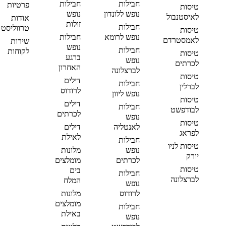
חבילות
חבילות
פרטיות
טיסות
נופש ללונדון
נופש
לאיסטנבול
אודות
זולות
חבילות
טרווליסט
טיסות
נופש לרומא
חבילות
לאמסטרדם
שירות
נופש
חבילות
לקוחות
טיסות
ברגע
נופש
לכרתים
האחרון
לברצלונה
טיסות
דילים
חבילות
לברלין
לרודוס
נופש ליוון
טיסות
דילים
חבילות
לבודפשט
לכרתים
נופש
טיסות
לאנטליה
דילים
לפראג
לאילת
חבילות
טיסות לניו
נופש
מלונות
יורק
לכרתים
מומלצים
טיסות
בים
חבילות
לברצלונה
המלח
נופש
לרודוס
מלונות
מומלצים
חבילות
באילת
נופש