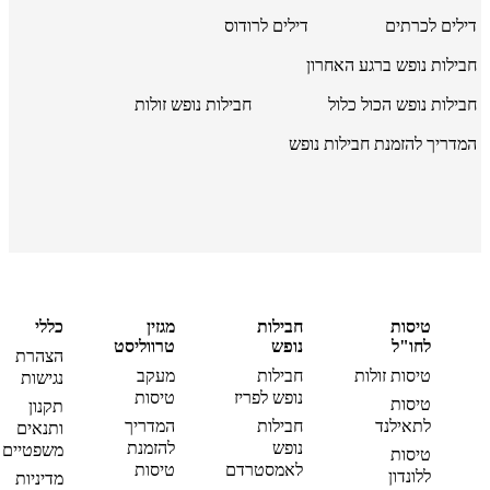
דילים לכרתים
דילים לרודוס
חבילות נופש ברגע האחרון
חבילות נופש הכול כלול
חבילות נופש זולות
המדריך להזמנת חבילות נופש
טיסות
חבילות
מגזין
כללי
לחו"ל
נופש
טרווליסט
הצהרת
טיסות זולות
חבילות
מעקב
נגישות
נופש לפריז
טיסות
טיסות
תקנון
לתאילנד
חבילות
המדריך
ותנאים
נופש
להזמנת
משפטיים
טיסות
לאמסטרדם
טיסות
ללונדון
מדיניות