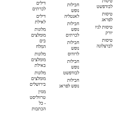
טיסות
דילים
חבילות
לבודפשט
לכרתים
נופש
טיסות
לאנטליה
דילים
לפראג
לאילת
חבילות
טיסות לניו
נופש
מלונות
יורק
לכרתים
מומלצים
טיסות
בים
חבילות
לברצלונה
המלח
נופש
לרודוס
מלונות
מומלצים
חבילות
באילת
נופש
לבודפשט
מלונות
מומלצים
חבילות
בירושלים
נופש לפראג
מגזין
טרווליסט
- כל
הכתבות