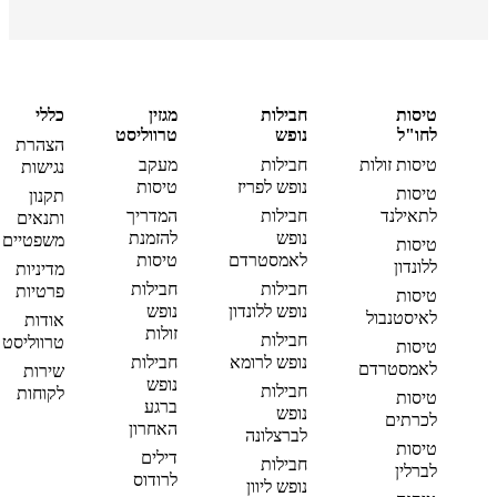
טיסות
חבילות
מגזין
כללי
לחו"ל
נופש
טרווליסט
הצהרת
טיסות זולות
חבילות
מעקב
נגישות
נופש לפריז
טיסות
טיסות
תקנון
לתאילנד
חבילות
המדריך
ותנאים
נופש
להזמנת
משפטיים
טיסות
לאמסטרדם
טיסות
ללונדון
מדיניות
חבילות
חבילות
פרטיות
טיסות
נופש ללונדון
נופש
לאיסטנבול
אודות
זולות
חבילות
טרווליסט
טיסות
נופש לרומא
חבילות
לאמסטרדם
שירות
נופש
חבילות
לקוחות
טיסות
ברגע
נופש
לכרתים
האחרון
לברצלונה
טיסות
דילים
חבילות
לברלין
לרודוס
נופש ליוון