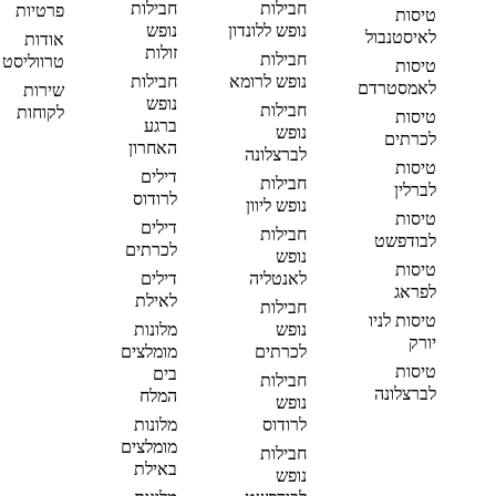
חבילות
חבילות
פרטיות
טיסות
נופש ללונדון
נופש
לאיסטנבול
אודות
זולות
חבילות
טרווליסט
טיסות
נופש לרומא
חבילות
לאמסטרדם
שירות
נופש
חבילות
לקוחות
טיסות
ברגע
נופש
לכרתים
האחרון
לברצלונה
טיסות
דילים
חבילות
לברלין
לרודוס
נופש ליוון
טיסות
דילים
חבילות
לבודפשט
לכרתים
נופש
טיסות
לאנטליה
דילים
לפראג
לאילת
חבילות
טיסות לניו
נופש
מלונות
יורק
לכרתים
מומלצים
טיסות
בים
חבילות
לברצלונה
המלח
נופש
לרודוס
מלונות
מומלצים
חבילות
באילת
נופש