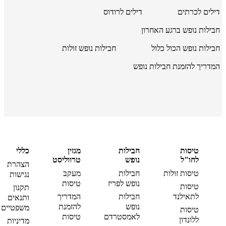
דילים לכרתים
דילים לרודוס
חבילות נופש ברגע האחרון
חבילות נופש הכול כלול
חבילות נופש זולות
המדריך להזמנת חבילות נופש
טיסות
חבילות
מגזין
כללי
לחו"ל
נופש
טרווליסט
הצהרת
טיסות זולות
חבילות
מעקב
נגישות
נופש לפריז
טיסות
טיסות
תקנון
לתאילנד
חבילות
המדריך
ותנאים
נופש
להזמנת
משפטיים
טיסות
לאמסטרדם
טיסות
ללונדון
מדיניות