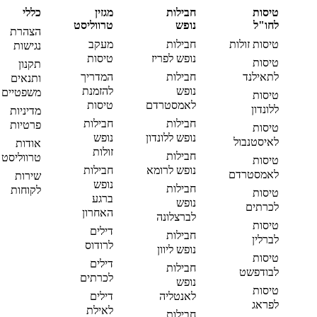
טיסות
חבילות
מגזין
כללי
לחו"ל
נופש
טרווליסט
הצהרת
טיסות זולות
חבילות
מעקב
נגישות
נופש לפריז
טיסות
טיסות
תקנון
לתאילנד
חבילות
המדריך
ותנאים
נופש
להזמנת
משפטיים
טיסות
לאמסטרדם
טיסות
ללונדון
מדיניות
חבילות
חבילות
פרטיות
טיסות
נופש ללונדון
נופש
לאיסטנבול
אודות
זולות
חבילות
טרווליסט
טיסות
נופש לרומא
חבילות
לאמסטרדם
שירות
נופש
חבילות
לקוחות
טיסות
ברגע
נופש
לכרתים
האחרון
לברצלונה
טיסות
דילים
חבילות
לברלין
לרודוס
נופש ליוון
טיסות
דילים
חבילות
לבודפשט
לכרתים
נופש
טיסות
לאנטליה
דילים
לפראג
לאילת
חבילות