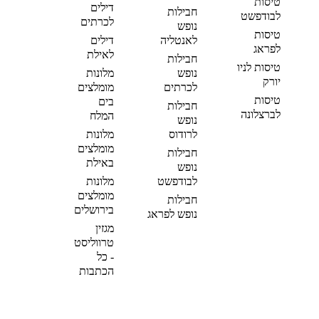
טיסות
דילים
חבילות
לבודפשט
לכרתים
נופש
טיסות
לאנטליה
דילים
לפראג
לאילת
חבילות
טיסות לניו
נופש
מלונות
יורק
לכרתים
מומלצים
טיסות
בים
חבילות
לברצלונה
המלח
נופש
לרודוס
מלונות
מומלצים
חבילות
באילת
נופש
לבודפשט
מלונות
מומלצים
חבילות
בירושלים
נופש לפראג
מגזין
טרווליסט
- כל
הכתבות