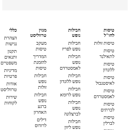
טיסות
חבילות
מגזין
כללי
לחו"ל
נופש
טרווליסט
הצהרת
טיסות זולות
חבילות
מעקב
נגישות
נופש לפריז
טיסות
טיסות
תקנון
לתאילנד
חבילות
המדריך
ותנאים
נופש
להזמנת
משפטיים
טיסות
לאמסטרדם
טיסות
ללונדון
מדיניות
חבילות
חבילות
פרטיות
טיסות
נופש ללונדון
נופש
לאיסטנבול
אודות
זולות
חבילות
טרווליסט
טיסות
נופש לרומא
חבילות
לאמסטרדם
שירות
נופש
חבילות
לקוחות
טיסות
ברגע
נופש
לכרתים
האחרון
לברצלונה
טיסות
דילים
חבילות
לברלין
לרודוס
נופש ליוון