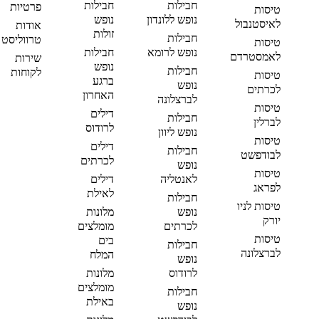
חבילות
חבילות
פרטיות
טיסות
נופש ללונדון
נופש
לאיסטנבול
אודות
זולות
חבילות
טרווליסט
טיסות
נופש לרומא
חבילות
לאמסטרדם
שירות
נופש
חבילות
לקוחות
טיסות
ברגע
נופש
לכרתים
האחרון
לברצלונה
טיסות
דילים
חבילות
לברלין
לרודוס
נופש ליוון
טיסות
דילים
חבילות
לבודפשט
לכרתים
נופש
טיסות
לאנטליה
דילים
לפראג
לאילת
חבילות
טיסות לניו
נופש
מלונות
יורק
לכרתים
מומלצים
טיסות
בים
חבילות
לברצלונה
המלח
נופש
לרודוס
מלונות
מומלצים
חבילות
באילת
נופש