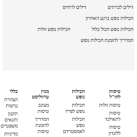
דילים לכרתים
דילים לרודוס
חבילות נופש ברגע האחרון
חבילות נופש הכול כלול
חבילות נופש זולות
המדריך להזמנת חבילות נופש
טיסות
חבילות
מגזין
כללי
לחו"ל
נופש
טרווליסט
הצהרת
טיסות זולות
חבילות
מעקב
נגישות
נופש לפריז
טיסות
טיסות
תקנון
לתאילנד
חבילות
המדריך
ותנאים
נופש
להזמנת
משפטיים
טיסות
לאמסטרדם
טיסות
ללונדון
מדיניות