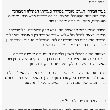
ופניה רבים.
בעיר הבירה, זאגרב, מוכרת במיוחד כנסיית ״הבתולה המבורכת
מרי״ שבגבעת הקפטול. תמצאו בה גם כיכרות מרשימים, מזרקות
מעוטרות, מוזאונים רבים ומרכזי קניות.
הפרח השמור של קרואטיה הוא ללא ספק השמורה ״פליטביצה״.
מומלץ לצאת לטיול של שלוש שעות או יותר בין האגמים והמפלים
הרבים הנשפכים במי תורכיז זה לזה, השבילים הנוחים וגשרי העץ
יוצרים חווית טבע נעימה ומעוררת חושים.
רצועות החוף בחבלי הארץ דלמטיה ואיסטריה מזמינה תיירים
רבים. הים האדריאטי האדיר נפתח דרך נוף צוקי וחולי לסרוגין ויותר
מאלף איים השייכים לקרוטיה פזורים בקרבת החוף.
תכננו את הטיול לפי מזג האוויר הים-תיכוני. באפריל ומאי (תחילת
העונה) ובספטמבר ואוקטובר (סוף עונה) תמצאו דילים טובים ומזג
אוויר נעים. שיא עונת התיירות מגיע ביוני, יולי ואוגוסט
כבר החלטתם מתי לנסוע? מצויין!
הכניסו את התאריכים למנוע החיפוש של טרווליסט ותמצאו טיסות