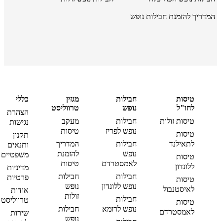
המדריך להזמנת חבילות נופש
טיסות
חבילות
מגזין
כללי
לחו"ל
נופש
טרווליסט
הצהרת
טיסות זולות
חבילות
מעקב
נגישות
נופש לפריז
טיסות
טיסות
תקנון
לתאילנד
חבילות
המדריך
ותנאים
נופש
להזמנת
משפטיים
טיסות
לאמסטרדם
טיסות
ללונדון
מדיניות
חבילות
חבילות
פרטיות
טיסות
נופש ללונדון
נופש
לאיסטנבול
אודות
זולות
חבילות
טרווליסט
טיסות
נופש לרומא
חבילות
לאמסטרדם
שירות
נופש