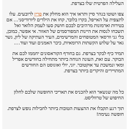
העלילה הפרטית שלו בצרפת.
צפו ושוטו בנהר סיין ותראו איך הוא מחלק את
פריז
לרובעים. עלו
לתצפית על האייפל, בקרו בלובר, קחו את הילדים ליורודיסני… אם
בטירות וארמונות מרהיבים לבכם חושק סעו לעמק הלואר ואל
תשכחו לנסות את היינות המפורסמים של האזור. אי אפשר, כמובן,
בלי גני וורסאי המטופחים והמרשימים, העיר העתיקה של ליון, גשר
גאר על שלוש הקשתות הרומאיות, כיכר האמנים ועוד ועוד….
תמיד כיף לבקר בצרפת. גם בחורף הקוראסונים יחממו לכם את
הבוקר. עם זאת, העונה הנוחה ביותר מתחילה בחודשים אפריל
ומאי ונמשכת עד אוקטובר. יוני, יולי ואוגוסט הם החודשים
המתויירים והיקרים ביותר בצרפת.
כל מה שנשאר הוא להכניס את תאריכי החופשה שלכם לחלון
החיפוש של טרווליסט.
תוך רגע תקבלו את ההצעות הטובות ביותר לחבילות נופש לצרפת.
חופשה נעימה!