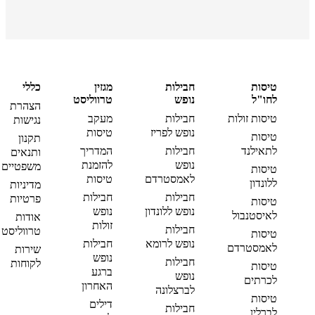
טיסות
חבילות
מגזין
כללי
לחו"ל
נופש
טרווליסט
הצהרת
טיסות זולות
חבילות
מעקב
נגישות
נופש לפריז
טיסות
טיסות
תקנון
לתאילנד
חבילות
המדריך
ותנאים
נופש
להזמנת
משפטיים
טיסות
לאמסטרדם
טיסות
ללונדון
מדיניות
חבילות
חבילות
פרטיות
טיסות
נופש ללונדון
נופש
לאיסטנבול
אודות
זולות
חבילות
טרווליסט
טיסות
נופש לרומא
חבילות
לאמסטרדם
שירות
נופש
חבילות
לקוחות
טיסות
ברגע
נופש
לכרתים
האחרון
לברצלונה
טיסות
דילים
חבילות
לברלין