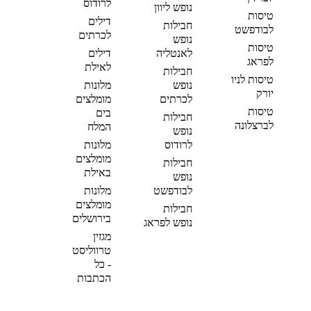
לרודוס
נופש ליוון
טיסות
דילים
חבילות
לבודפשט
לכרתים
נופש
טיסות
לאנטליה
דילים
לפראג
לאילת
חבילות
טיסות לניו
נופש
מלונות
יורק
לכרתים
מומלצים
טיסות
בים
חבילות
לברצלונה
המלח
נופש
לרודוס
מלונות
מומלצים
חבילות
באילת
נופש
לבודפשט
מלונות
מומלצים
חבילות
בירושלים
נופש לפראג
מגזין
טרווליסט
- כל
הכתבות