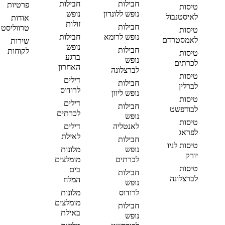
חבילות
חבילות
פרטיות
טיסות
נופש ללונדון
נופש
לאיסטנבול
אודות
זולות
חבילות
טרווליסט
טיסות
נופש לרומא
חבילות
לאמסטרדם
שירות
נופש
חבילות
לקוחות
טיסות
ברגע
נופש
לכרתים
האחרון
לברצלונה
טיסות
דילים
חבילות
לברלין
לרודוס
נופש ליוון
טיסות
דילים
חבילות
לבודפשט
לכרתים
נופש
טיסות
לאנטליה
דילים
לפראג
לאילת
חבילות
טיסות לניו
נופש
מלונות
יורק
לכרתים
מומלצים
טיסות
בים
חבילות
לברצלונה
המלח
נופש
לרודוס
מלונות
מומלצים
חבילות
באילת
נופש