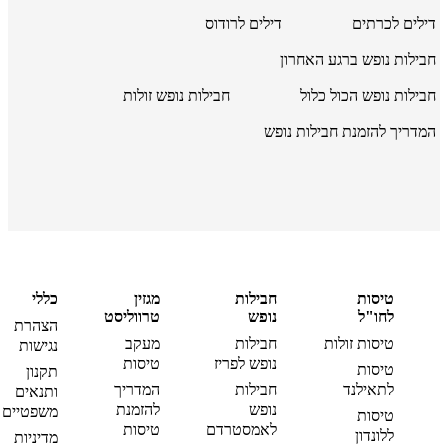
דילים לכרתים
דילים לרודוס
חבילות נופש ברגע האחרון
חבילות נופש הכול כלול
חבילות נופש זולות
המדריך להזמנת חבילות נופש
טיסות
חבילות
מגזין
כללי
לחו"ל
נופש
טרווליסט
הצהרת
טיסות זולות
חבילות
מעקב
נגישות
נופש לפריז
טיסות
טיסות
תקנון
לתאילנד
חבילות
המדריך
ותנאים
נופש
להזמנת
משפטיים
טיסות
לאמסטרדם
טיסות
ללונדון
מדיניות