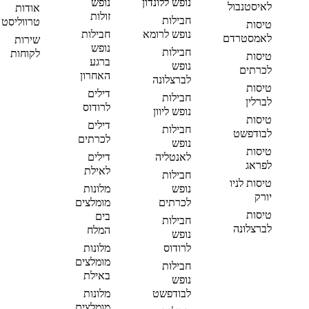
נופש ללונדון
נופש
לאיסטנבול
אודות
זולות
חבילות
טרווליסט
טיסות
נופש לרומא
חבילות
לאמסטרדם
שירות
נופש
חבילות
לקוחות
טיסות
ברגע
נופש
לכרתים
האחרון
לברצלונה
טיסות
דילים
חבילות
לברלין
לרודוס
נופש ליוון
טיסות
דילים
חבילות
לבודפשט
לכרתים
נופש
טיסות
לאנטליה
דילים
לפראג
לאילת
חבילות
טיסות לניו
נופש
מלונות
יורק
לכרתים
מומלצים
טיסות
בים
חבילות
לברצלונה
המלח
נופש
לרודוס
מלונות
מומלצים
חבילות
באילת
נופש
לבודפשט
מלונות
מומלצים