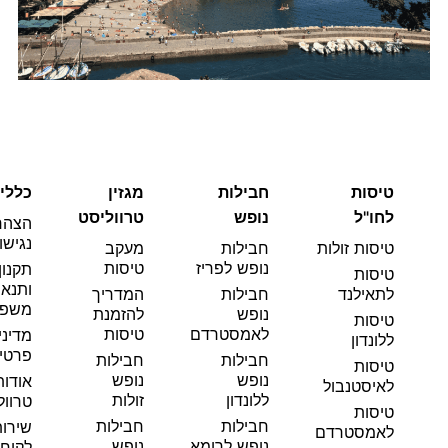
טיסות
חבילות
מגזין
כללי
לחו"ל
נופש
טרווליסט
הצהר
נגישו
טיסות זולות
חבילות
מעקב
נופש לפריז
טיסות
תקנון
טיסות
ותנאי
לתאילנד
חבילות
המדריך
משפט
נופש
להזמנת
טיסות
לאמסטרדם
טיסות
מדיני
ללונדון
פרטי
חבילות
חבילות
טיסות
נופש
נופש
אודות
לאיסטנבול
ללונדון
זולות
טרוול
טיסות
חבילות
חבילות
שירו
לאמסטרדם
נופש לרומא
נופש
לקוחו