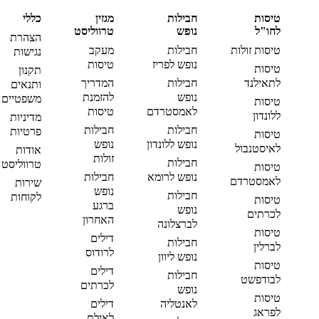
טיסות
חבילות
מגזין
כללי
לחו"ל
נופש
טרווליסט
הצהרת
טיסות זולות
חבילות
מעקב
נגישות
נופש לפריז
טיסות
טיסות
תקנון
לתאילנד
חבילות
המדריך
ותנאים
נופש
להזמנת
משפטיים
טיסות
לאמסטרדם
טיסות
ללונדון
מדיניות
חבילות
חבילות
פרטיות
טיסות
נופש ללונדון
נופש
לאיסטנבול
אודות
זולות
חבילות
טרווליסט
טיסות
נופש לרומא
חבילות
לאמסטרדם
שירות
נופש
חבילות
לקוחות
טיסות
ברגע
נופש
לכרתים
האחרון
לברצלונה
טיסות
דילים
חבילות
לברלין
לרודוס
נופש ליוון
טיסות
דילים
חבילות
לבודפשט
לכרתים
נופש
טיסות
לאנטליה
דילים
לפראג
לאילת