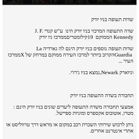
שדות תעופה בניו יורק
שדה התעופה המרכזי בניו יורק הינו ע"ש קנדי
J. F.
Kennedy
הממוקם
19
קילומטריםממרכז ניו יורק
שדות תעופה נוספים בניו יורק הינם לה גארדיה
La
Guardia
הקרוב ביותר למרכז העירה ממוקם במרחק של
X
ממרכז
העיר ...
וניוארק
,Newark
נמצא בניו ג'רז'י
.
תחבורה בשדה התעופה בניו יורק
אמצעי תחבורה משדה התעופה ליעדים שונים בניו יורק הינם :
מטרו, אוטובוס אקספרס ומוניות ספיישל.
ניתן לרכוש שירותי השכרת רכב במקום או מראש דרך טרווליסט או
אתרי אינטרנט אחרים.