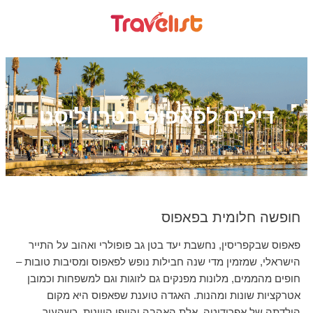
דילים לפאפוס בטרווליסט
חופשה חלומית בפאפוס
פאפוס שבקפריסין, נחשבת יעד בטן גב פופולרי ואהוב על התייר
הישראלי, שמזמין מדי שנה חבילות נופש לפאפוס ומסיבות טובות –
חופים מהממים, מלונות מפנקים גם לזוגות וגם למשפחות וכמובן
אטרקציות שונות ומהנות. האגדה טוענת שפאפוס היא מקום
הולדתה של אפרודיטה, אלת האהבה והיופי היוונית, כשהעיר