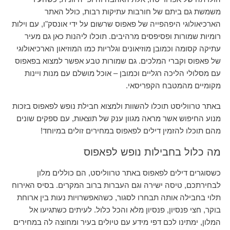
משמשת גם ביתם של חורבות עתיקות רבות, כולל האתר
הארכיאולוגי היפהפייה של פאפוס שרשום על ידי אונסק"ו, עם וילות
רומיות שמורות ופסיפסים מרהיבים. תוכלו ליהנות כאן גם מעיר
עתיקה קסומה וכמובן מוזיאונים וגלריות כמו המוזיאון הארכיאולוגי
של פאפוס וקברי המלכים. גם שמורות טבע אפשר למצוא בפאפוס
עם מסלולי הליכה רגליים וכמובן – אוכל מושלם עם מנות ויינות
מקומיים מהמטבח הקפריסאי.
באתר טרווליסט תוכלו להשוות ולמצוא חבילת נופש לפאפוס בזכות
מנוע החיפוש אשר מראה מגוון ענק של תוצאות, עם ספקים שונים
מהם תוכלו להזמין דילים לפאפוס במחירים זולים במיוחד!
מה כלול בחבילות נופש לפאפוס
כשסוגרים דילים לפאפוס באתר טרווליסט, הם כוללים מלון
לבחירתכם, טיסה ישירה וגם העברות ברוב המקרים. בסיס האירוח
תלוי בחבילה אותה תבחרו לסגור, כשהאפשרויות נעות בין ארוחת
בוקר, חצי פנסיון, פנסיון מלא והכל כלול. לעיתים כשתגיעו אל
המלון, ימתינו לכם דפי מידע עם טיולים בעיר ומחוצה לה במחירים