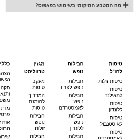
מה המטבע המיקומי בשימוש בפאפוס?
טיסות
חבילות
מגזין
כללי
לחו"ל
נופש
טרווליסט
הצהר
נגישו
טיסות זולות
חבילות
מעקב
נופש לפריז
טיסות
תקנון
טיסות
ותנאי
לתאילנד
חבילות
המדריך
משפט
נופש
להזמנת
טיסות
לאמסטרדם
טיסות
מדיני
ללונדון
פרטי
חבילות
חבילות
טיסות
נופש
נופש
אודות
לאיסטנבול
ללונדון
זולות
טרוול
טיסות
חבילות
חבילות
שירו
לאמסטרדם