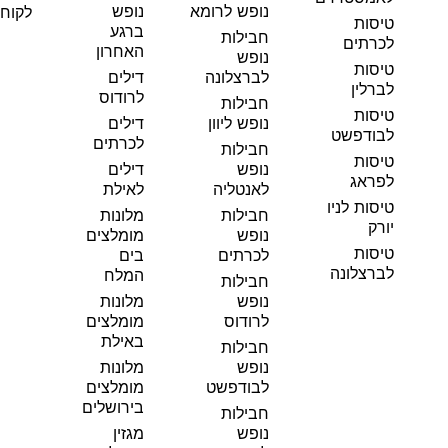
נופש לרומא
נופש
לקוחו
טיסות
ברגע
חבילות
לכרתים
האחרון
נופש
טיסות
לברצלונה
דילים
לברלין
לרודוס
חבילות
טיסות
נופש ליוון
דילים
לבודפשט
לכרתים
חבילות
טיסות
נופש
דילים
לפראג
לאנטליה
לאילת
טיסות לניו
חבילות
מלונות
יורק
נופש
מומלצים
טיסות
לכרתים
בים
לברצלונה
המלח
חבילות
נופש
מלונות
לרודוס
מומלצים
באילת
חבילות
נופש
מלונות
לבודפשט
מומלצים
בירושלים
חבילות
נופש
מגזין