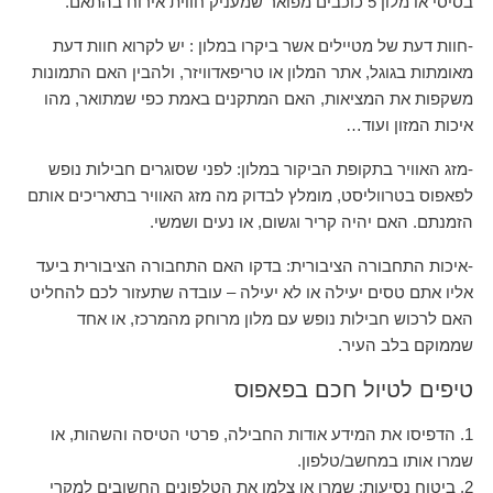
בסיסי או מלון 5 כוכבים מפואר שמעניק חווית אירוח בהתאם.
-חוות דעת של מטיילים אשר ביקרו במלון : יש לקרוא חוות דעת
מאומתות בגוגל, אתר המלון או טריפאדוויזר, ולהבין האם התמונות
משקפות את המציאות, האם המתקנים באמת כפי שמתואר, מהו
איכות המזון ועוד…
-מזג האוויר בתקופת הביקור במלון: לפני שסוגרים חבילות נופש
לפאפוס בטרווליסט, מומלץ לבדוק מה מזג האוויר בתאריכים אותם
הזמנתם. האם יהיה קריר וגשום, או נעים ושמשי.
-איכות התחבורה הציבורית: בדקו האם התחבורה הציבורית ביעד
אליו אתם טסים יעילה או לא יעילה – עובדה שתעזור לכם להחליט
האם לרכוש חבילות נופש עם מלון מרוחק מהמרכז, או אחד
שממוקם בלב העיר.
טיפים לטיול חכם בפאפוס
1. הדפיסו את המידע אודות החבילה, פרטי הטיסה והשהות, או
שמרו אותו במחשב/טלפון.
2. ביטוח נסיעות: שמרו או צלמו את הטלפונים החשובים למקרי