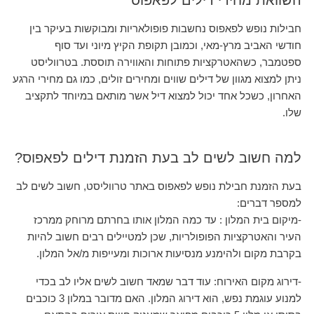
השוואת מחירי דילים לפאפוס
חבילות נופש לפאפוס נחשבות פופולאריות ומבוקשות בעיקר בין
חודשי האביב מרץ-מאי, וכמובן תקופת הקיץ מיוני ועד סוף
ספטמבר, כשהאטרקציות פתוחות והאווירה תוססת. בטרווליסט
ניתן למצוא מגוון של דילים שווים ומחירים זולים, כמו גם מחירי הרגע
האחרון, כשכל אחד יכול למצוא דיל אשר מותאם במיוחד לתקציב
שלו.
למה חשוב לשים לב בעת הזמנת דילים לפאפוס?
בעת הזמנת חבילת נופש לפאפוס באתר טרווליסט, חשוב לשים לב
למספר דברים:
-מיקום בית המלון : עד כמה המלון אותו בחרתם מרוחק ממרכז
העיר והאטרקציות הפופולריות, שכן למטיילים רבים חשוב להיות
בקרבת מקום ולהימנע מנסיעות ארוכות ומעייפות מ/אל המלון.
-דירוג מקום האירוח: עוד דבר שמאד חשוב לשים אליו לב בכדי
למנוע עוגמת נפש, הוא דירוג המלון. האם מדובר במלון 3 כוכבים