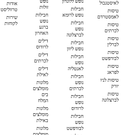
נופש ללונדון
נופש
לאיסטנבול
אודות
זולות
חבילות
טרווליסט
טיסות
נופש לרומא
חבילות
לאמסטרדם
שירות
נופש
חבילות
לקוחות
טיסות
ברגע
נופש
לכרתים
האחרון
לברצלונה
טיסות
דילים
חבילות
לברלין
לרודוס
נופש ליוון
טיסות
דילים
חבילות
לבודפשט
לכרתים
נופש
טיסות
לאנטליה
דילים
לפראג
לאילת
חבילות
טיסות לניו
נופש
מלונות
יורק
לכרתים
מומלצים
טיסות
בים
חבילות
לברצלונה
המלח
נופש
לרודוס
מלונות
מומלצים
חבילות
באילת
נופש
לבודפשט
מלונות
מומלצים