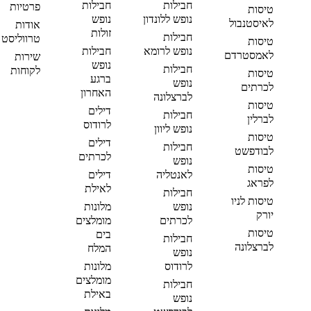
חבילות
חבילות
פרטיות
טיסות
נופש ללונדון
נופש
לאיסטנבול
אודות
זולות
חבילות
טרווליסט
טיסות
נופש לרומא
חבילות
לאמסטרדם
שירות
נופש
חבילות
לקוחות
טיסות
ברגע
נופש
לכרתים
האחרון
לברצלונה
טיסות
דילים
חבילות
לברלין
לרודוס
נופש ליוון
טיסות
דילים
חבילות
לבודפשט
לכרתים
נופש
טיסות
לאנטליה
דילים
לפראג
לאילת
חבילות
טיסות לניו
נופש
מלונות
יורק
לכרתים
מומלצים
טיסות
בים
חבילות
לברצלונה
המלח
נופש
לרודוס
מלונות
מומלצים
חבילות
באילת
נופש