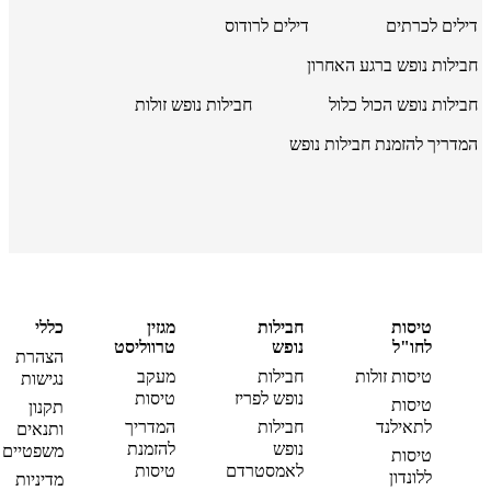
דילים לכרתים
דילים לרודוס
חבילות נופש ברגע האחרון
חבילות נופש הכול כלול
חבילות נופש זולות
המדריך להזמנת חבילות נופש
טיסות
חבילות
מגזין
כללי
לחו"ל
נופש
טרווליסט
הצהרת
טיסות זולות
חבילות
מעקב
נגישות
נופש לפריז
טיסות
טיסות
תקנון
לתאילנד
חבילות
המדריך
ותנאים
נופש
להזמנת
משפטיים
טיסות
לאמסטרדם
טיסות
ללונדון
מדיניות