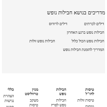
מדריכים בנושא חבילות נופש
דילים לכרתים
דילים לרודוס
חבילות נופש ברגע האחרון
חבילות נופש הכול כלול
חבילות נופש זולות
המדריך להזמנת חבילות נופש
טיסות
חבילות
מגזין
כללי
לחו"ל
נופש
טרווליסט
הצהרת
טיסות זולות
חבילות
מעקב
נגישות
נופש לפריז
טיסות
טיסות
תקנון