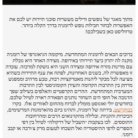
מתוך מאגר של נופשים ודילים מעשרות סוכני תיירות יש לכם את
האפשרות לבחור חבילות נופש לרומניה בדרך הקלה ביותר.
טרווליסט כאן בשבילכם!
ברוכים הבאים לרומניה המתחדשת. מיקומה הגיאוגרפי של רומניה
מקנה לה יתרון כיעד תיירותי באירופה. מצידה האחד היא גובלת
עם מדינות מזרח אירופה ומצידה השני היא נושקת למרכזה. עובדה
זו מאפשרת לה, בשנים האחרונות, לפתח את ענף התיירות כשהיא
מציעה לכל מבקר ליהנות מאטרקציות רבות, טבע מרהיב וממפגש
מרתק בין התרבות הקדומה והעידן הקומוניסטי לבין התרבות
המערבית המתחדשת. ההרים הקרפטיים והאלפים בשילוב שפך
הדנובה אל חופי הים השחור נותנים תפאורה ראויה לטיול שלכם.
בחודשים יולי ואוגוסט מומלץ לברוח מהחום לאזורים אלו. בקרו
בבוקרשט
, בירתה של רומניה, ותהינו ביום מהארמונות המרשימים,
הכיכרות והקניות. ובלילה מהקזינואים הרבים ומהרחובות
התוססים. לכו בעקבות ״השביל של דרקולה״ לטיול בין דפי
הספרים לדפי ההיסטוריה ואל תשכחו לטעום מרק צ׳ורבה או קבב
רומני.