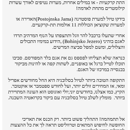
התת קרקעיות - או במילים אחרות, מערות נטיפים לאורך עשרות
קילומטרים מתחת לאדמה!
בידקו טיול למערת פוסטוינה (Postojnska Jama)האדירה או
למערות שקוציאן הכוללות 11 אולמות תת-קרקעיים.
אחרי שתעלו ברכבל להר ווגל ותתצפתו על הנוף המרהיב תרדו
לאגם בוהיני (Bohinjsko Jezero) ,הידוע במימיו התכולים
והצלולים, ומשם למפל סביצה המרשים.
כנראה שלא תצליחו לפספס גם את אגם בלד המפורסם. סביבו
תוכלו לטייל ברגל או באופניים, לשתות קפה או להינות מביקור
בכנסייה במרכזו של האגם.
התקופה הטובה ביותר לטיול בסלובניה היא החל מחודשים אפריל
ומאי, אז המחירים זולים יותר, ועל לחודש ספטמבר או אוקטובר.
הקיץ, כמו אצלנו, בחודשים יוני,יולי ואוגוסט הוא העונה המתויירת
ביותר. מומלץ לשלב טיול בסלובניה עם ביקור בקרואטיה השכנה.
אל תתמהמה! התהליך פשוט ביותר. רק הכנס את תאריכי
החופשה לחיפוש המתאים וטרווליסט תראה לך את כל ההצעות