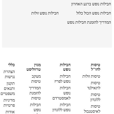
חבילות נופש ברגע האחרון
חבילות נופש הכול כלול
חבילות נופש זולות
המדריך להזמנת חבילות נופש
טיסות
חבילות
מגזין
כללי
לחו"ל
נופש
טרווליסט
הצהרת
טיסות זולות
חבילות
מעקב
נגישות
נופש לפריז
טיסות
טיסות
תקנון
לתאילנד
חבילות
המדריך
ותנאים
נופש
להזמנת
משפטיים
טיסות
לאמסטרדם
טיסות
ללונדון
מדיניות
חבילות
חבילות
פרטיות
טיסות
נופש ללונדון
נופש
לאיסטנבול
אודות