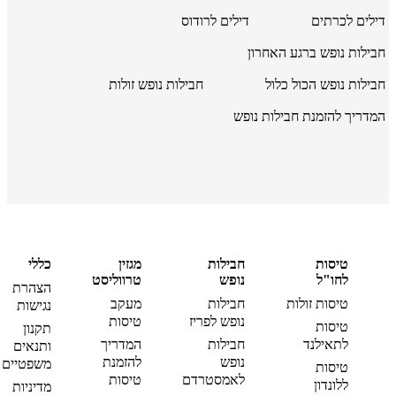
דילים לכרתים
דילים לרודוס
חבילות נופש ברגע האחרון
חבילות נופש הכול כלול
חבילות נופש זולות
המדריך להזמנת חבילות נופש
טיסות
חבילות
מגזין
כללי
לחו"ל
נופש
טרווליסט
הצהרת
טיסות זולות
חבילות
מעקב
נגישות
נופש לפריז
טיסות
טיסות
תקנון
לתאילנד
חבילות
המדריך
ותנאים
נופש
להזמנת
משפטיים
טיסות
לאמסטרדם
טיסות
ללונדון
מדיניות