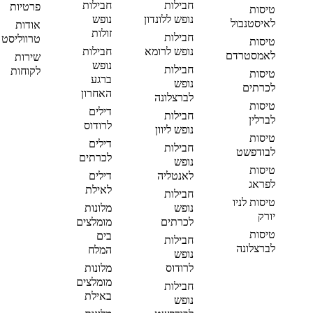
חבילות
חבילות
פרטיות
טיסות
נופש ללונדון
נופש
לאיסטנבול
אודות
זולות
חבילות
טרווליסט
טיסות
נופש לרומא
חבילות
לאמסטרדם
שירות
נופש
חבילות
לקוחות
טיסות
ברגע
נופש
לכרתים
האחרון
לברצלונה
טיסות
דילים
חבילות
לברלין
לרודוס
נופש ליוון
טיסות
דילים
חבילות
לבודפשט
לכרתים
נופש
טיסות
לאנטליה
דילים
לפראג
לאילת
חבילות
טיסות לניו
נופש
מלונות
יורק
לכרתים
מומלצים
טיסות
בים
חבילות
לברצלונה
המלח
נופש
לרודוס
מלונות
מומלצים
חבילות
באילת
נופש